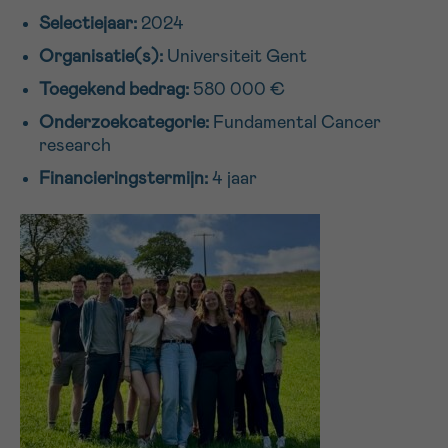
Selectiejaar:
2024
16h-18h
Organisatie(s):
Universiteit Gent
VOORNAAM
Toegekend bedrag:
580 000 €
Verder
Onderzoekcategorie:
Fundamental Cancer
research
EMAIL
Financieringstermijn:
4 jaar
MIJN VRAAG
Ja, stuur mij de nieuwsbrief
Ik aanvaard de
gebruiksvoorwaarden
*VERPLICHT VELD