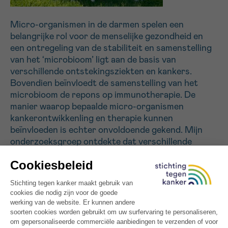
Micro-organismen in de darmen spelen een
Sturen
belangrijke rol voor de menselijke gezondheid en
een ontregeling van de stabiliteit en samenstelling
van het ‘microbioom’ ligt aan de basis van
verschillende ontstekingsziekten en kankers.
Bovendien beïnvloedt de samenstelling van het
microbioom de repons op immunotherapie. De
manier waarop bepaalde micro-organismen
kankerontwikkenling en therapie kunnen
beïnvloeden is echter onvoldoende gekend. Mijn
onderzoeksgroep ontdekte dat verschillende
soorten bacteriën en schimmels darmkanker
kunnen verergeren. Door middel van unieke
muismodellen van darmkanker en weefselstalen van
patiënten, willen we beter begrijpen hoe deze
micro-organismen darmkanker beïnvloeden. We
gaan onderzoeken hoe bepaalde ‘slechte’ bacteriën
en schimmels in de tumor bijdragen aan de