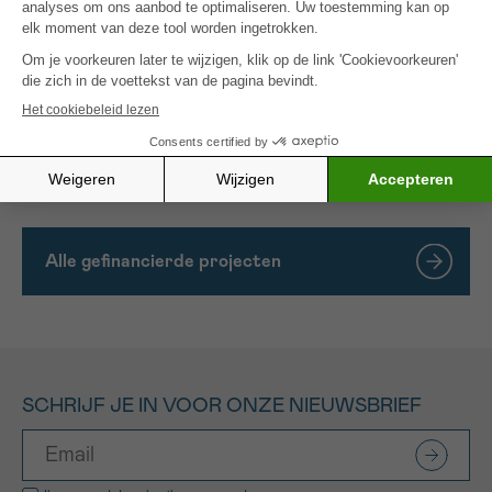
agressiviteit van de kanker en anderzijds hoe
‘goede bacteriën’ de effectiviteit van
immunotherapie kunnen verbeteren. Ons
onderzoek is heel innovatief en richt zich op het
begrijpen van de complexe interacties tussen de
darmflora en darmkanker, met als doel betere
behandelingen te ontwikkelen voor darmkanker.
Alle gefinancierde projecten
SCHRIJF JE IN VOOR ONZE NIEUWSBRIEF