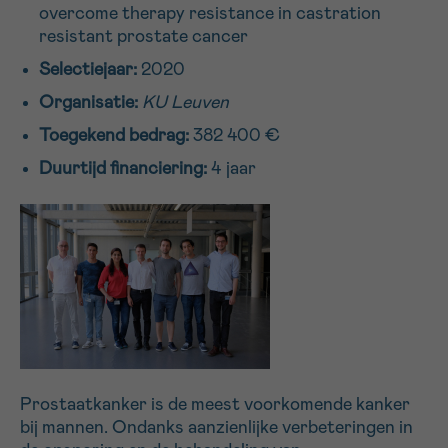
overcome therapy resistance in castration
16h-18h
resistant prostate cancer
Selectiejaar:
2020
VOORNAAM
Organisatie:
KU Leuven
Verder
Toegekend bedrag:
382 400 €
Duurtijd financiering:
4 jaar
EMAIL
MIJN VRAAG
Ja, stuur mij de nieuwsbrief
Prostaatkanker is de meest voorkomende kanker
Ik aanvaard de
gebruiksvoorwaarden
bij mannen. Ondanks aanzienlijke verbeteringen in
*VERPLICHT VELD