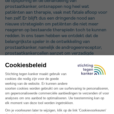
de opsporing en de behandeling van
prostaatkanker, ontsnappen nog heel wat
patiënten aan therapie, vaak met fatale afloop voor
Sturen
hen zelf. Er blijft dus een dringende nood aan
nieuwe strategieën om patiënten die niet meer
reageren op bestaande therapieën toch te kunnen
redden. In ons team hebben we ontdekt dat de
belangrijkste speler in de ontwikkeling van
prostaatkanker, namelijk de androgeenreceptor,
prostaatkankercellen aanzet om verzadigde
vetzuren te maken. Net zoals kokosolie, zijn deze
vetzuren resistent tegen zuurstof. Ze kunnen lang
bewaard worden zonder dat ze ‘rans’ worden. Zo
beschermen verzadigde vetzuren de kankercel
tegen de schadelijke invloed van zuurstof. Wanneer
we nu de aanmaak van deze vetzuren zouden
kunnen stilleggen, zouden de kankercellen veel
gevoeliger worden voor zuurstof en zouden we ze
makkelijker kunnen doden. In dit project willen we
deze strategie concreet trachten uit te werken in