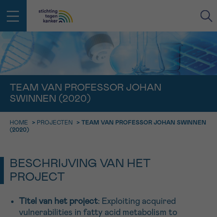
IN DE STRIJD TEGEN KANKER STA
TERUG
JE NIET ALLEEN
EMAIL
TEAM VAN PROFESSOR JOHAN
SWINNEN (2020)
geen enkele diagnose
Professionele medewerkers beantwoorden je vragen
Contacteer ons gratis
HOME
>
PROJECTEN
>
TEAM VAN PROFESSOR JOHAN SWINNEN
Afspraak
Vraag
Gegevens
Bevestiging
NAAM
(2020)
Bel ons op 0800 15 802
ma-vrij 9u tot 18u
KIES DE TIJDSSPANNE VAN JE AFSPRAAK
BESCHRIJVING VAN HET
Via ons
9h-11h
contactformulier
PROJECT
VOORNAAM
TERUG
11h-13h
Ik wil graag opgebeld worden
Titel van het project
: Exploiting acquired
NAAM
13h-16h
vulnerabilities in fatty acid metabolism to
Meer weten over Kankerinfo