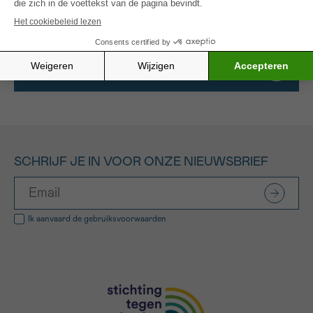
de hoop hiermee mensenlevens te kunnen redden.
Alle gefinancierde projecten
SCHRIJF JE IN VOOR ONZE NIEUWSBRIEF
Ik aanvaard de
gebruiksvoorwaarden