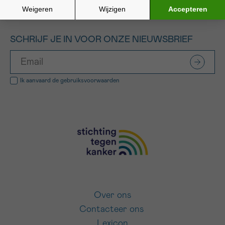
SCHRIJF JE IN VOOR ONZE NIEUWSBRIEF
Ik aanvaard de
gebruiksvoorwaarden
Over ons
Contacteer ons
Lexicon