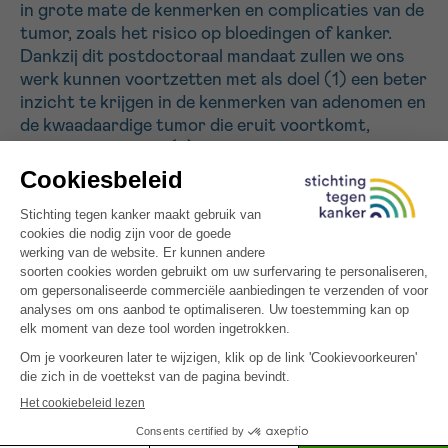
in grote mate de kenmerken en complicaties van de
tumor, zoals het risico op bloedingen of kanker.
Dankzij dit postdoctoraal mandaat zullen we ons
Sturen
werk kunnen voortzetten met als doel (1) een beter
inzicht te krijgen in de kenmerken van adenomen en
de kwaadaardige tumor die eruit voortkomt,
hepatocarcinoom, (2) criteria te definiëren die
carcinogenese voorspellen en (3) aanbevelingen te
ontwikkelen voor het monitoren en beheren van
kinderen met deze tumoren. We willen onze
hartelijke dank uitspreken aan alle donateurs die
het mogelijk hebben gemaakt om dit project te
financieren en de uitstekende zorg voor onze
patiënten te verbeteren.
Alle gefinancierde projecten