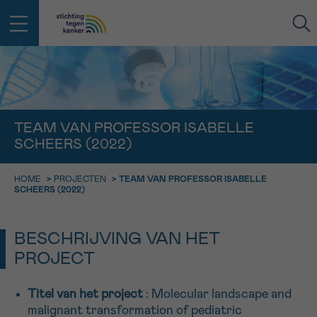
IN DE STRIJD TEGEN KANKER STA
TERUG
JE NIET ALLEEN
EMAIL
TEAM VAN PROFESSOR ISABELLE
SCHEERS (2022)
geen enkele diagnose
Professionele medewerkers beantwoorden je vragen
Contacteer ons gratis
HOME
>
PROJECTEN
>
TEAM VAN PROFESSOR ISABELLE
Afspraak
Vraag
Gegevens
Bevestiging
NAAM
SCHEERS (2022)
Bel ons op 0800 15 802
ma-vrij 9u tot 18u
KIES DE TIJDSSPANNE VAN JE AFSPRAAK
BESCHRIJVING VAN HET
Via ons
9h-11h
contactformulier
PROJECT
VOORNAAM
TERUG
11h-13h
Ik wil graag opgebeld worden
Titel van het project
: Molecular landscape and
NAAM
13h-16h
malignant transformation of pediatric
Meer weten over Kankerinfo