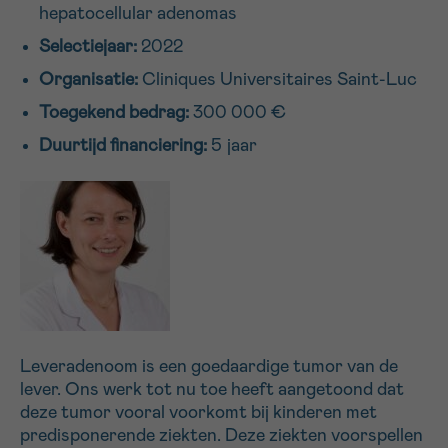
hepatocellular adenomas
16h-18h
Selectiejaar:
2022
VOORNAAM
Organisatie:
Cliniques Universitaires Saint-Luc
Verder
Toegekend bedrag:
300 000 €
Duurtijd financiering:
5 jaar
EMAIL
MIJN VRAAG
Leveradenoom is een goedaardige tumor van de
lever. Ons werk tot nu toe heeft aangetoond dat
Ja, stuur mij de nieuwsbrief
deze tumor vooral voorkomt bij kinderen met
Ik aanvaard de
gebruiksvoorwaarden
predisponerende ziekten. Deze ziekten voorspellen
*VERPLICHT VELD