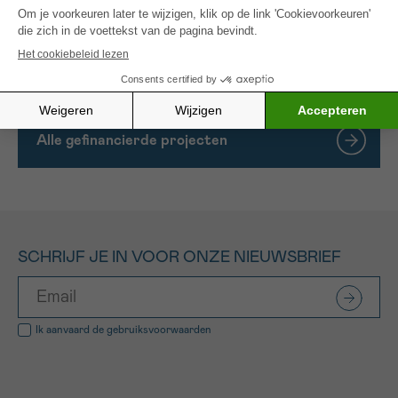
veronderstellen dat plastistatische therapie zou
resulteren in re-differentiatie en deze darmkankers
zou sensibiliseren of gevoelig maken voor mogelijke
combinatietherapieën.
Alle gefinancierde projecten
SCHRIJF JE IN VOOR ONZE NIEUWSBRIEF
Ik aanvaard de
gebruiksvoorwaarden