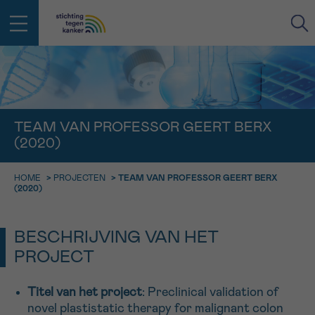
IN DE STRIJD TEGEN KANKER STA
TERUG
JE NIET ALLEEN
EMAIL
TEAM VAN PROFESSOR GEERT BERX
(2020)
geen enkele diagnose
Professionele medewerkers beantwoorden je vragen
Contacteer ons gratis
HOME
>
PROJECTEN
>
TEAM VAN PROFESSOR GEERT BERX
Afspraak
Vraag
Gegevens
Bevestiging
NAAM
(2020)
Bel ons op 0800 15 802
ma-vrij 9u tot 18u
KIES DE TIJDSSPANNE VAN JE AFSPRAAK
BESCHRIJVING VAN HET
Via ons
9h-11h
contactformulier
PROJECT
VOORNAAM
TERUG
11h-13h
Ik wil graag opgebeld worden
Titel van het project
: Preclinical validation of
NAAM
13h-16h
novel plastistatic therapy for malignant colon
Meer weten over Kankerinfo