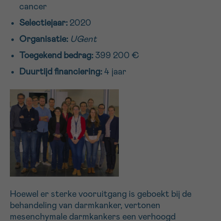
cancer
16h-18h
Selectiejaar:
2020
VOORNAAM
Organisatie:
UGent
Verder
Toegekend bedrag:
399 200 €
Duurtijd financiering:
4 jaar
EMAIL
MIJN VRAAG
Ja, stuur mij de nieuwsbrief
Hoewel er sterke vooruitgang is geboekt bij de
Ik aanvaard de
gebruiksvoorwaarden
behandeling van darmkanker, vertonen
*VERPLICHT VELD
mesenchymale darmkankers een verhoogd