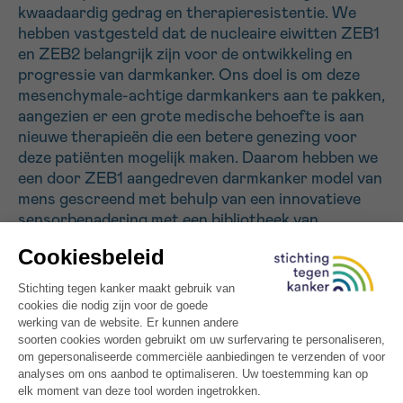
kwaadaardig gedrag en therapieresistentie. We
hebben vastgesteld dat de nucleaire eiwitten ZEB1
Sturen
en ZEB2 belangrijk zijn voor de ontwikkeling en
progressie van darmkanker. Ons doel is om deze
mesenchymale-achtige darmkankers aan te pakken,
aangezien er een grote medische behoefte is aan
nieuwe therapieën die een betere genezing voor
deze patiënten mogelijk maken. Daarom hebben we
een door ZEB1 aangedreven darmkanker model van
mens gescreend met behulp van een innovatieve
sensorbenadering met een bibliotheek van
bestaande herpositionering geneesmiddelen
(hergebruik goedgekeurde geneesmiddelen) en een
grote geneesmiddelenbibliotheek om nieuwe anti-
kanker-geneesmiddelen te identificeren. In dit
project willen we het therapeutisch potentieel voor
de behandeling van darmkanker verder valideren en
evalueren met deze geïdentificeerde anti-kanker
herpositionerings geneesmiddelen, omdat we