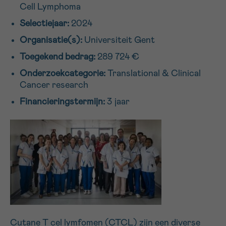
Cell Lymphoma
16h-18h
Selectiejaar:
2024
VOORNAAM
Organisatie(s):
Universiteit Gent
Verder
Toegekend bedrag:
289 724 €
Onderzoekcategorie:
Translational & Clinical
Cancer research
EMAIL
Financieringstermijn:
3 jaar
MIJN VRAAG
Ja, stuur mij de nieuwsbrief
Ik aanvaard de
gebruiksvoorwaarden
*VERPLICHT VELD
Cutane T cel lymfomen (CTCL) zijn een diverse