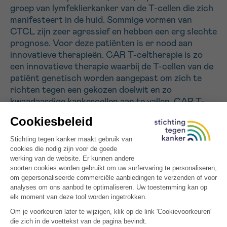
groep van lymfeklierkanker van de T-cellen die zich
manifesteert in de huid. Sommige vormen van
Sturen
CTCL zijn zeer agressief en hebben een erg slechte
prognose. Voor deze patiënten is er nood aan
innovatieve therapieën. CAR T-celtherapie is zo
een innovatieve therapie waarbij de T-cellen van de
patiënt genetisch worden aangepast om zich te
richten tegen een gekozen doelwit en zo
kwaadaardige kankercellen aan te vallen. CAR T-
celtherapie tegen sommige doelwitten (bv.CD19) is
reeds op de markt en heeft hierbij zijn potentieel
bewezen in de behandeling van bepaalde
bloedkankers. In ons labo hebben we een nieuwe
innovatieve CAR T-celtherapie ontwikkeld gericht
tegen het doelwit CD70. Het doel van dit
onderzoek is om na te gaan of onze ontwikkelde
CAR T-celtherapie een effectieve behandeling kan
zijn voor patiënten met een agressieve vorm van
CTCL.