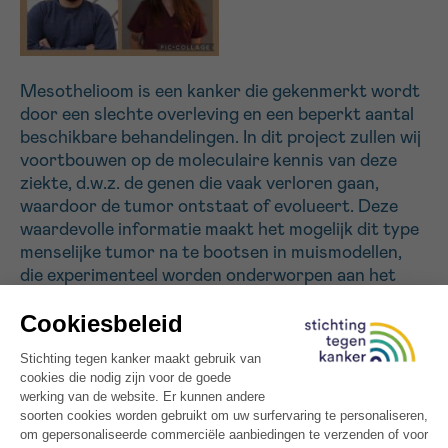
Sturen
Mesothelioom is een kanker die gekenmerkt wordt
door een slechte overleving en een beperkt aantal
beschikbare behandelingen. In dit project zullen wij
voortbouwen op de moleculaire kennis van deze
ziekte, d.w.z. de genen die vaak verloren gaan,
waardoor de tumor ontstaat of evolueert. Deze
waardevolle informatie maakt het mogelijk dit type
menselijke tumor na te bootsen in muismodellen,
die experimenteel worden onderworpen aan het
verlies van dezelfde genen. Ons doel is het creëren
van genetisch verschillende modellen van
mesothelioom op een eenvoudigere en meer
betaalbare manier dan in het verleden. Ten tweede
zullen wij de immuuncomponent van deze
verschillende typen mesothelioom onderzoeken en
vergelijken. Ten slotte zal de rol van neutrofielen