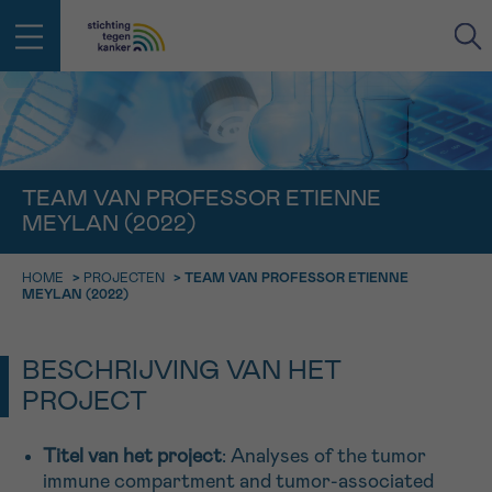
IN DE STRIJD TEGEN KANKER STA
TERUG
JE NIET ALLEEN
EMAIL
TEAM VAN PROFESSOR ETIENNE
MEYLAN (2022)
geen enkele diagnose
Professionele medewerkers beantwoorden je vragen
Contacteer ons gratis
HOME
>
PROJECTEN
>
TEAM VAN PROFESSOR ETIENNE
Afspraak
Vraag
Gegevens
Bevestiging
NAAM
MEYLAN (2022)
Bel ons op 0800 15 802
ma-vrij 9u tot 18u
KIES DE TIJDSSPANNE VAN JE AFSPRAAK
BESCHRIJVING VAN HET
Via ons
9h-11h
contactformulier
PROJECT
VOORNAAM
TERUG
11h-13h
Ik wil graag opgebeld worden
Titel van het project
: Analyses of the tumor
NAAM
13h-16h
immune compartment and tumor-associated
Meer weten over Kankerinfo