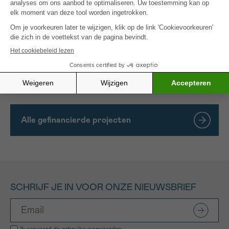
worden geëvalueerd, zodat kan worden bepaald of
deze cellen van het aangeboren immuunsysteem de
progressie van de tumor helpen of juist
voorkomen. Deze bevindingen kunnen samen leiden
tot een beter begrip en, hopelijk in de toekomst,
een betere behandeling van deze verwoestende
ziekte.
Alle gefinancierde projecten
SCHRIJF JE IN VOOR ONZE NIEUWSBRIEF
Ik aanvaard de
gebruiksvoorwaarden