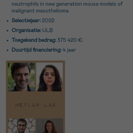
neutrophils in new generation mouse models of
16h-18h
malignant mesothelioma
Selectiejaar:
2022
VOORNAAM
Organisatie:
ULB
Verder
Toegekend bedrag:
375 420 €
Duurtijd financiering:
4 jaar
EMAIL
MIJN VRAAG
Ja, stuur mij de nieuwsbrief
Ik aanvaard de
gebruiksvoorwaarden
*VERPLICHT VELD