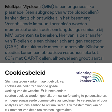
Multipel Myeloom
(MM) is een ongeneeslijke
plasmacel (een subgroep van witte bloedcellen)
Sturen
kanker dat zich ontwikkelt in het beenmerg.
Verschillende immuun therapieën worden
momenteel onderzocht om langdurige remissie bij
MM patiënten te bereiken. Hiervan is de transfer
van T-cellen die een chimerisch antigen receptor
(CAR) uitdrukken de meest succesvolle. Klinische
studies tonen een objectieve response rate tot
80% met CAR-T cellen, alhoewel een groot aantal
patiënten hervalt binnen een paar jaar na remissie.
Bijgevolg zijn er nieuwe CAR-T cel strategieën
nodig. Hier stellen we voor om zowel de
stofwisseling van de CAR-T cellen te bestuderen
alsook de immuunsuppresieve tumor omgeving die
de effectiviteit van de CAR-T cellen beïnvloedt. Dit
zal nieuwe inzichten opleveren in welke processen
moeten getarget worden wanneer we overgaan op
combinatie therapiëen om betere responsen te