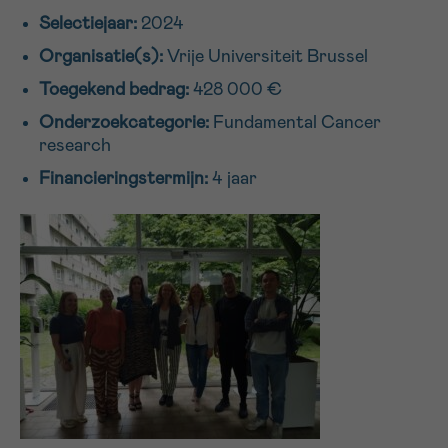
Selectiejaar:
2024
16h-18h
Organisatie(s):
Vrije Universiteit Brussel
VOORNAAM
Toegekend bedrag:
428 000 €
Verder
Onderzoekcategorie:
Fundamental Cancer
research
EMAIL
Financieringstermijn:
4 jaar
MIJN VRAAG
Ja, stuur mij de nieuwsbrief
Ik aanvaard de
gebruiksvoorwaarden
*VERPLICHT VELD