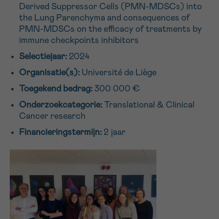
Derived Suppressor Cells (PMN-MDSCs) into
16h-18h
the Lung Parenchyma and consequences of
PMN-MDSCs on the efficacy of treatments by
VOORNAAM
immune checkpoints inhibitors
Verder
Selectiejaar:
2024
Organisatie(s):
Université de Liège
EMAIL
Toegekend bedrag:
300 000 €
Onderzoekcategorie:
Translational & Clinical
Cancer research
MIJN VRAAG
Financieringstermijn:
2 jaar
Ja, stuur mij de nieuwsbrief
Ik aanvaard de
gebruiksvoorwaarden
*VERPLICHT VELD