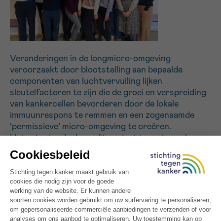
Sturen
Veranderingen in de longmicro-omgeving
veroorzaakt door blootstelling aan bepaalde
componenten van luchtvervuiling lijken
sleutelfactoren te zijn die de groei en verspreiding
van kankercellen bevorderen door de lokale
immuunrespons te remmen en een zogenaamde
‘permissieve’ micro-omgeving te creëren.
Het primaire doel van dit project is om te evalueren
of immuuncellen van de myeloïde afstamming met
immunosuppressieve eigenschappen (PMN-
MDSC) worden gerekruteerd na blootstelling aan
ozon of dieselpartikels. De secundaire
doelstellingen zijn het aantonen van de
immunosuppressieve activiteiten van deze cellen in
de tumor microomgeving en de mogelijke