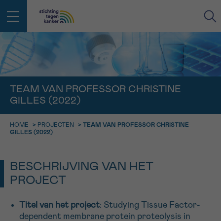
IN DE STRIJD TEGEN KANKER STA
TERUG
JE NIET ALLEEN
EMAIL
TEAM VAN PROFESSOR CHRISTINE
GILLES (2022)
geen enkele diagnose
Professionele medewerkers beantwoorden je vragen
Contacteer ons gratis
HOME
>
PROJECTEN
>
TEAM VAN PROFESSOR CHRISTINE
Afspraak
Vraag
Gegevens
Bevestiging
NAAM
GILLES (2022)
Bel ons op 0800 15 802
ma-vrij 9u tot 18u
KIES DE TIJDSSPANNE VAN JE AFSPRAAK
BESCHRIJVING VAN HET
Via ons
9h-11h
contactformulier
PROJECT
VOORNAAM
TERUG
11h-13h
Ik wil graag opgebeld worden
Titel van het project
: Studying Tissue Factor-
NAAM
13h-16h
dependent membrane protein proteolysis in
Meer weten over Kankerinfo