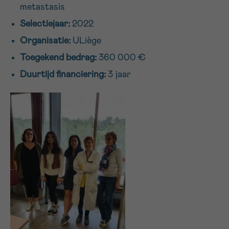
metastasis
16h-18h
Selectiejaar:
2022
VOORNAAM
Organisatie:
ULiège
Verder
Toegekend bedrag:
360 000 €
Duurtijd financiering:
3 jaar
EMAIL
MIJN VRAAG
Ja, stuur mij de nieuwsbrief
Ik aanvaard de
gebruiksvoorwaarden
*VERPLICHT VELD