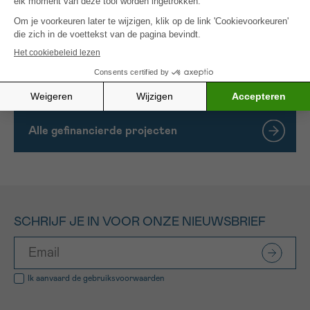
tumorcellen. Dit project beoogt de identificatie van
nieuwe doelwitten die bij dit mechanisme betrokken
zijn en de evaluatie van hun invloed op het
metastatische proces en hun klinisch belang als
biomarkers.
Alle gefinancierde projecten
SCHRIJF JE IN VOOR ONZE NIEUWSBRIEF
Ik aanvaard de
gebruiksvoorwaarden