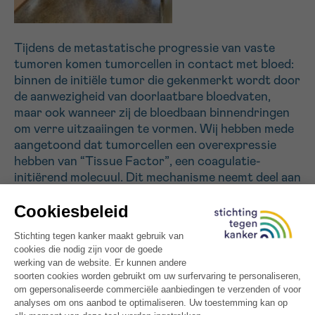
Sturen
Tijdens de metastatische progressie van vaste
tumoren komen tumorcellen in contact met bloed:
binnen de initiële tumor die gekenmerkt wordt door
de aanwezigheid van doorlaatbare bloedvaten,
maar ook wanneer zij de bloedbaan binnendringen
om verre uitzaaiingen te vormen. Wij hebben mede
aangetoond dat tumorcellen een overexpressie
hebben van “Tissue Factor”, een coagulatie-
initiërend molecuul. Dit mechanisme neemt deel aan
trombotische gebeurtenissen (vorming van
bloedstolsels) die een belangrijke doodsoorzaak
blijven bij kankerpatiënten. Als membraanreceptor
voor een enzym genaamd FVIIa protease, kan
Tissue Factor ook metastatische progressie
beïnvloeden door mechanismen onafhankelijk van
coagulatie, door bevordering van de activiteit van
dit enzym op eiwitten op het oppervlak van