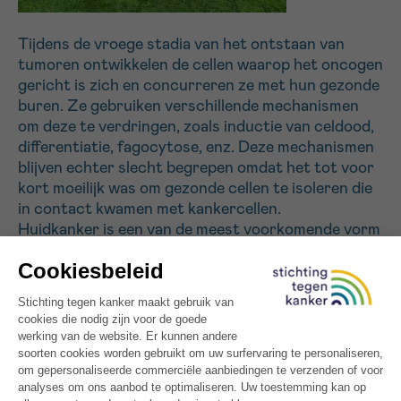
Tijdens de vroege stadia van het ontstaan van
Sturen
tumoren ontwikkelen de cellen waarop het oncogen
gericht is zich en concurreren ze met hun gezonde
buren. Ze gebruiken verschillende mechanismen
om deze te verdringen, zoals inductie van celdood,
differentiatie, fagocytose, enz. Deze mechanismen
blijven echter slecht begrepen omdat het tot voor
kort moeilijk was om gezonde cellen te isoleren die
in contact kwamen met kankercellen.
Huidkanker is een van de meest voorkomende vorm
van kanker. Ons laboratorium heeft modellen
ontwikkeld om de cellulaire oorsprong van
huidkankers en de mechanismen die hun vorming
bevorderen te bestuderen. In dit project zullen we
multidisciplinaire benaderingen gebruiken die
beeldvorming bij levende dieren en
genexpressieanalyses combineren met functionele
experimenten om deze mechanismen te definiëren