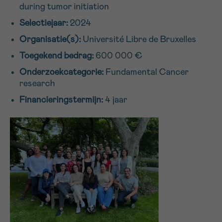
during tumor initiation
16h-18h
Selectiejaar:
2024
VOORNAAM
Organisatie(s):
Université Libre de Bruxelles
Verder
Toegekend bedrag:
600 000 €
Onderzoekcategorie:
Fundamental Cancer
research
EMAIL
Financieringstermijn:
4 jaar
MIJN VRAAG
Ja, stuur mij de nieuwsbrief
Ik aanvaard de
gebruiksvoorwaarden
*VERPLICHT VELD