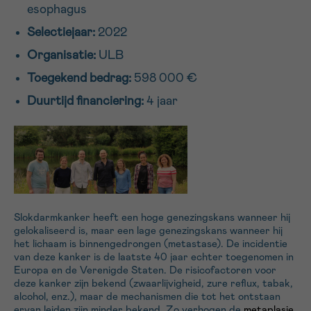
esophagus
16h-18h
Selectiejaar:
2022
VOORNAAM
Organisatie:
ULB
Verder
Toegekend bedrag:
598 000 €
Duurtijd financiering:
4 jaar
EMAIL
MIJN VRAAG
Slokdarmkanker heeft een hoge genezingskans wanneer hij
gelokaliseerd is, maar een lage genezingskans wanneer hij
het lichaam is binnengedrongen (metastase). De incidentie
van deze kanker is de laatste 40 jaar echter toegenomen in
Ja, stuur mij de nieuwsbrief
Europa en de Verenigde Staten. De risicofactoren voor
Ik aanvaard de
gebruiksvoorwaarden
deze kanker zijn bekend (zwaarlijvigheid, zure reflux, tabak,
*VERPLICHT VELD
alcohol, enz.), maar de mechanismen die tot het ontstaan
ervan leiden zijn minder bekend. Zo verhogen de
metaplasie