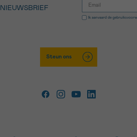
 NIEUWSBRIEF
Ik aanvaard de
gebruiksvoor
Steun ons