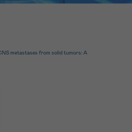
16h-18h
er
erder
er
h CNS metastases from solid tumors: A
turen