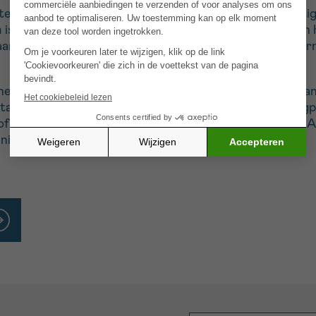
 te boeken in de kennis over
hersenmetastases
afkomstig
 is een
analyse
van het genetische materiaal (DNA) van 
daarvoor een biopsie moet nemen van de hersenen, wat e
enen, kunnen die kankercellen tumoraal DNA vrijgeven aa
 staal worden genomen van die CSF met een ruggenmergpu
of de CSF een nuttige tool kan zijn om het tumorale D
nieuwe therapeutische doelen te identificeren.