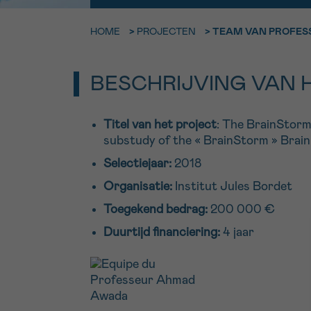
9h-11h
HOME
>
PROJECTEN
>
TEAM VAN PROFES
Bel ons o
EMAIL
ma-vrij 9u
BESCHRIJVING VAN 
Ik wil gra
MIJN VRAAG
worden
Titel van het project
: The BrainStorm
substudy of the « BrainStorm » Brai
Selectiejaar:
2018
Ja, stuur mij d
Organisatie:
Institut Jules Bordet
Ik aanvaard de
Toegekend bedrag:
200 000 €
*VERPLICHT VELD
Duurtijd financiering:
4 jaar