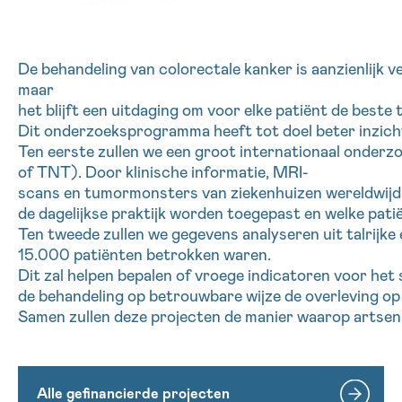
De
behandeling
van
colorectale
kanker
is
aanzienlijk
v
maar
het
blijft
een
uitdaging
om
voor
elke
patiënt
de
beste
Dit
onderzoeksprogramma
heeft
tot
doel
beter
inzich
Ten
eerste
zullen
we
een
groot
internationaal
onderz
of TNT). Door
klinische
informatie
, MRI-
scans
en
tumormonsters
van
ziekenhuizen
wereldwijd
de
dagelijkse
praktijk
worden
toegepast
en
welke
pati
Ten
tweede
zullen
we
gegevens
analyseren
uit
talrijke
15.000
patiënten
betrokken
waren
.
Dit
zal
helpen
bepalen
of
vroege
indicatoren
voor
het
de
behandeling
op
betrouwbare
wijze
de
overleving
o
Samen
zullen
deze
projecten
de
manier
waarop
artsen
Alle gefinancierde projecten