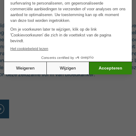
ldzame vorm van bloedkanker. Momenteel zijn er, behalve
e termijn van een behandeling met chemotherapie is geli
 een hoge nood aan nieuwe behandelingsmogelijkheden vo
 ons lab een volledig genoom (genetische informatie in h
 transcriptie van het genoom) gedaan op 28 PTCL tumor
nen kunnen identificeren. In mijn postdoctoraal project b
ontwikkeling van perifeer T cel lymfoom drijft. Met deze
oor deze zeldzame vorm van bloedkanker.