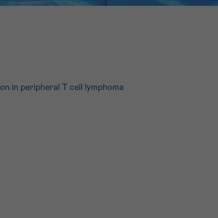
16h-18h
er
erder
er
n in peripheral T cell lymphoma
turen