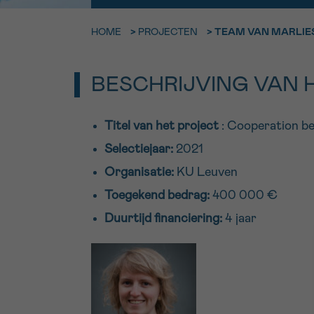
9h-11h
HOME
>
PROJECTEN
>
TEAM VAN MARLIES
Bel ons o
EMAIL
ma-vrij 9u
BESCHRIJVING VAN 
Ik wil gra
MIJN VRAAG
worden
Titel van het project
: Cooperation be
Selectiejaar:
2021
Organisatie:
KU Leuven
Ja, stuur mij d
Ik aanvaard de
Toegekend bedrag:
400 000 €
*VERPLICHT VELD
Duurtijd financiering:
4 jaar