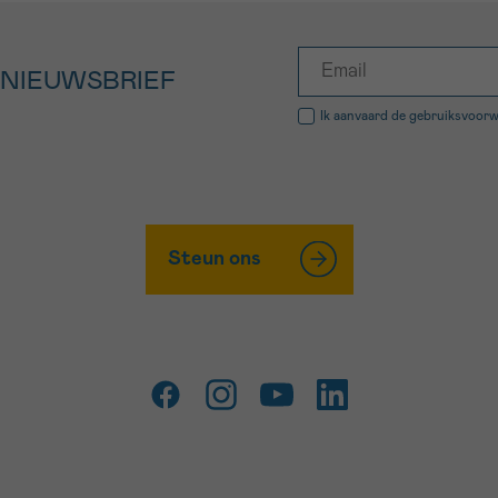
 NIEUWSBRIEF
Ik aanvaard de
gebruiksvoor
Steun ons