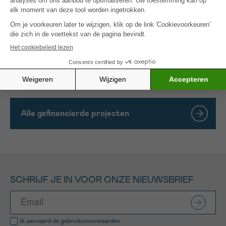
beantwoorden in genetisch complexe sarcomas die
momenteel ongeclassificeerd blijven. Uiteindelijk
hopen we via de verkregen inzichten in RNA-
regulatie de onderliggende processen te
ontrafelen, wat leidt tot nauwkeurigere diagnoses
en effectievere behandelingsstrategieën voor
patiënten met sarcoma.
Alle gefinancierde projecten
SCHRIJF JE IN VOOR ONZE NIEUWSBRIEF
Ik aanvaard de
gebruiksvoorwaarden