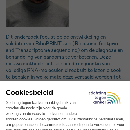
Sturen
Dit onderzoek focust op de ontwikkeling en
validatie van RiboPRINT-seq (Ribosome footprint
and Transcriptome sequencing) om de diagnose en
behandeling van sarcoma te verbeteren. Deze
nieuwe methode laat toe om de sequentie van
volledige RNA-moleculen direct uit te lezen alsook
te bepalen in welke mate deze vertaald worden tot
eiwitten. Eerst zal een grondige evaluatie gebeuren
op stalen die reeds zijn geanalyseerd met
traditionele methodes, om zo de wetenschappelijke
en klinische meerwaarde van RiboPRINT-seq te
bepalen. Vervolgens zal de techniek worden
toepast om onopgeloste vragen rond
transcriptionele en translationele regulatie te