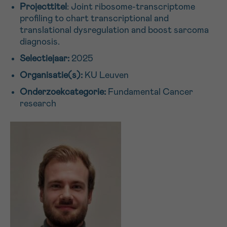
Projecttitel
: Joint ribosome-transcriptome
16h-18h
profiling to chart transcriptional and
translational dysregulation and boost sarcoma
VOORNAAM
diagnosis.
Verder
Selectiejaar:
2025
Organisatie(s):
KU Leuven
EMAIL
Onderzoekcategorie:
Fundamental Cancer
research
MIJN VRAAG
Ja, stuur mij de nieuwsbrief
Ik aanvaard de
gebruiksvoorwaarden
*VERPLICHT VELD