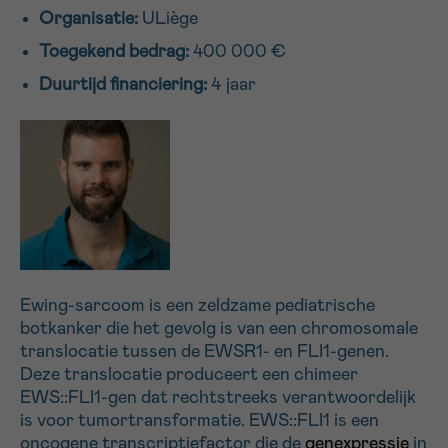
Organisatie:
ULiège
16h-18h
Toegekend bedrag:
400 000 €
VOORNAAM
Duurtijd financiering:
4 jaar
Verder
EMAIL
MIJN VRAAG
Ewing-sarcoom is een zeldzame pediatrische
botkanker die het gevolg is van een chromosomale
translocatie tussen de EWSR1- en FLI1-genen.
Deze translocatie produceert een chimeer
Ja, stuur mij de nieuwsbrief
EWS::FLI1-gen dat rechtstreeks verantwoordelijk
Ik aanvaard de
gebruiksvoorwaarden
is voor tumortransformatie. EWS::FLI1 is een
*VERPLICHT VELD
oncogene transcriptiefactor die de
genexpressie
in