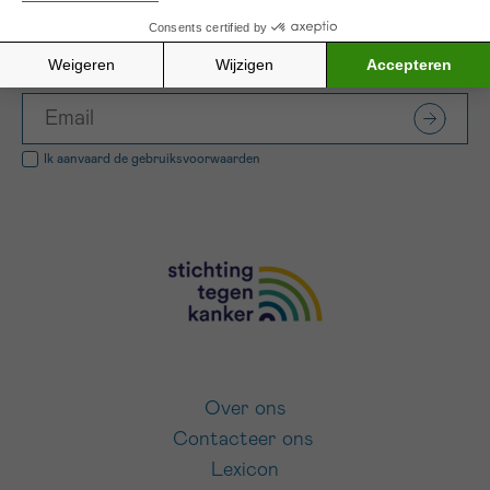
SCHRIJF JE IN VOOR ONZE NIEUWSBRIEF
Ik aanvaard de
gebruiksvoorwaarden
Over ons
Contacteer ons
Lexicon