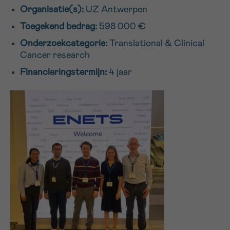
Organisatie(s):
UZ Antwerpen
16h-18h
Toegekend bedrag:
598 000 €
VOORNAAM
Onderzoekcategorie:
Translational & Clinical
Verder
Cancer research
Financieringstermijn:
4 jaar
EMAIL
MIJN VRAAG
Ja, stuur mij de nieuwsbrief
Ik aanvaard de
gebruiksvoorwaarden
*VERPLICHT VELD