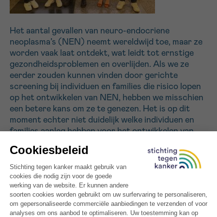
Sturen
Het aantal gevallen van neuro-endocriene
neoplasma’s (NEN) neemt wereldwijd toe, maar ze
worden vaak laat ontdekt, wat leidt tot ernstige
gezondheidsproblemen en overlijden. Als we ze
eerder zouden kunnen vinden door gerichte
screening bij individuen en families die risico lopen
op het ontwikkelen van NEN, hebben we misschien
een betere kans om ze te genezen. Het is op dit
moment echter niet duidelijk welke individuen en
families aanleg hebben voor het ontwikkelen van
NEN en er worden maar weinig familiaire NEN-
syndromen routinematig getest. Om deze hiaten
op te vullen, zal ons project gebruik maken van een
techniek genaamd whole exome sequencing op
genetisch materiaal van >1000 Europese NEN-
patiënten. Dit is om de frequentie van familiaire
NEN en nieuwe genetische oorzaken geassocieerd