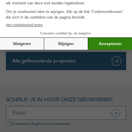
met NEN te bepalen. Dit onderzoek zal ons begrip
van de ontwikkeling van NEN vergroten en
genetische tests en managementstrategieën
verbeteren. Uiteindelijk zal dit betere resultaten
opleveren voor NEN-patiënten door onze kennis en
aanpak van de behandeling van NEN te verbeteren.
Alle gefinancierde projecten
SCHRIJF JE IN VOOR ONZE NIEUWSBRIEF
Ik aanvaard de
gebruiksvoorwaarden