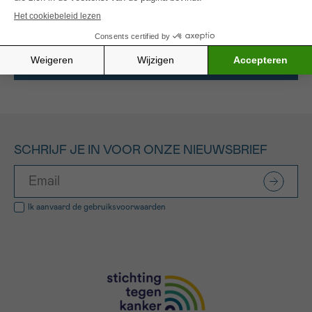
Alle gefinancierde projecten
SCHRIJF JE IN VOOR ONZE NIEUWSBRIEF
Ik aanvaard de
gebruiksvoorwaarden