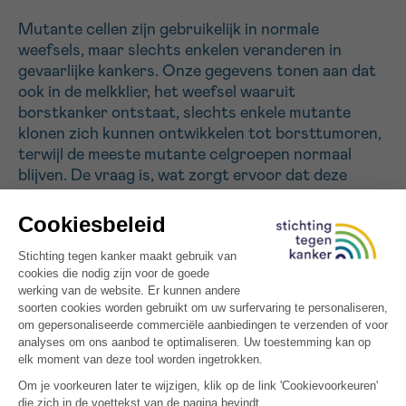
Mutante cellen zijn gebruikelijk in normale
weefsels, maar slechts enkelen veranderen in
Sturen
gevaarlijke kankers. Onze gegevens tonen aan dat
ook in de melkklier, het weefsel waaruit
borstkanker ontstaat, slechts enkele mutante
klonen zich kunnen ontwikkelen tot borsttumoren,
terwijl de meeste mutante celgroepen normaal
blijven. De vraag is, wat zorgt ervoor dat deze
mutante cellen kankerachtig worden? Vroege
experimenten laten zien dat mutante cellen hun
gezonde omgeving kunnen veranderen, inclusief de
normale cellen in het borstepitheel. In dit project
willen we begrijpen hoe mutante cellen hun normale
omgeving kunnen veranderen en hoe deze
veranderingen kankerontwikkeling kunnen
voorkomen of juist bevorderen. Door deze
interactie tussen cellen met mutaties en hun
gezonde omgeving te bestuderen, hopen we vroege
kankerdetectie en -preventie te verbeteren.