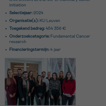
initiation
16h-18h
Selectiejaar:
2024
VOORNAAM
Organisatie(s):
KU Leuven
Verder
Toegekend bedrag:
454 356 €
Onderzoekcategorie:
Fundamental Cancer
EMAIL
research
Financieringstermijn:
4 jaar
MIJN VRAAG
Ja, stuur mij de nieuwsbrief
Ik aanvaard de
gebruiksvoorwaarden
*VERPLICHT VELD