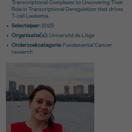
Transcriptional Complexes to Uncovering Their
16h-18h
Role in Transcriptional Deregulation that drives
T-cell Leukemia.
VOORNAAM
Selectiejaar:
2025
Verder
Organisatie(s):
Université de Liège
Onderzoekcategorie:
Fundamental Cancer
EMAIL
research
MIJN VRAAG
Ja, stuur mij de nieuwsbrief
Ik aanvaard de
gebruiksvoorwaarden
*VERPLICHT VELD