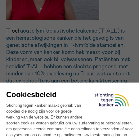
Sturen
T-cel
acute lymfoblastische leukemie (T-ALL) is
een hematologische kanker die het gevolg is van
genetische afwijkingen in T-lymfoïde stamcellen.
Deze vorm van kanker komt het meest voor bij
kinderen, maar ook bij volwassenen. Patiënten met
recidief T-ALL hebben een slechte prognose, met
minder dan 10% overleving na 5 jaar, wat aantoont
dat er behoefte is aan een betere karakterisering
van deze ziekte. Dit project richt zich op twee
subtypes van T-ALL die gekenmerkt worden door
ectopische expressie van TLX1 of TLX3 eiwitten in
20 tot 30% van de patiënten. De leden van het
TLX1/3 oncogencomplex en hun invloed op de
regulatie van signaalwegen die de ontwikkeling van
de ziekte bevorderen, zijn onbekend. Met de
karakterisering van het TLX1/3 complex en de