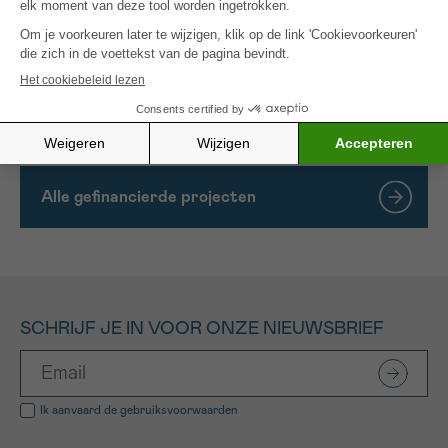
identificatie van een potentieel klinisch doelwit, zal
ons project een grote translationele impact
hebben en een doorbraak mogelijk maken in de
behandeling van een aanzienlijk deel van de T-ALL
patiënten.
Alle gefinancierde projecten
SCHRIJF JE IN VOOR ONZE NIEUWSBRIEF
Ik aanvaard de
gebruiksvoorwaarden