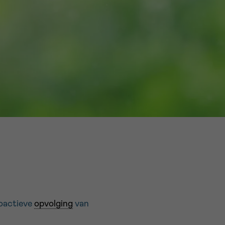
16h-18h
er
erder
er
turen
oactieve
opvolging
van