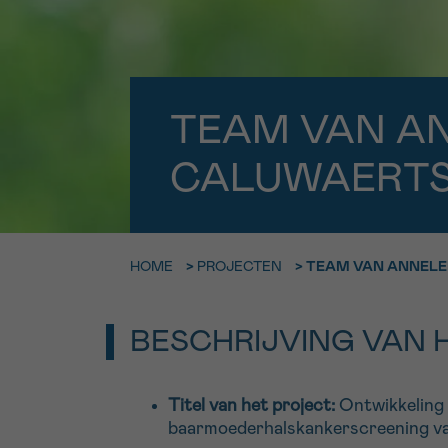
9h-11h
Bel ons o
EMAIL
ma-vrij 9u
TEAM VAN A
Ik wil gra
MIJN VRAAG
worden
CALUWAERTS 
Ja, stuur mij d
HOME
>
PROJECTEN
>
TEAM VAN ANNELE
Ik aanvaard de
*VERPLICHT VELD
BESCHRIJVING VAN 
Titel van het project:
Ontwikkeling 
baarmoederhalskankerscreening van