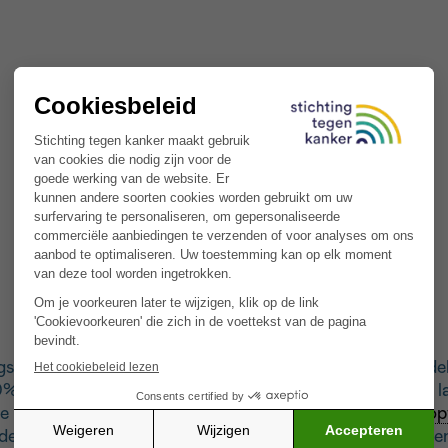
gsonderzoek naar Baarmoederhalskanker onthult een de
 tegen 2030. Opmerkelijk is dat 22% van de vrouwen la
indicatie voor uitstrijkjes, wat leidt tot verminderde
op
eden de screeningsgraad. De Richtlijn Cervixkankerscre