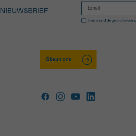
 NIEUWSBRIEF
Ik aanvaard de
gebruiksvoor
Steun ons