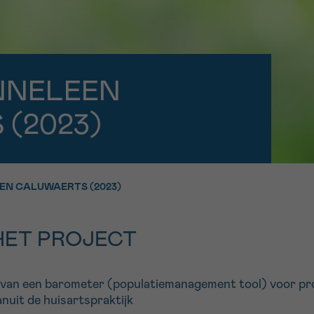
11h-13h
13h-16h
p 0800 15 802
Via ons
 tot 18u
contactformuli
V
NNELEEN
ag opgebeld
Meer weten ov
Kankerinfo
(2023)
e nieuwsbrief
EN CALUWAERTS (2023)
gebruiksvoorwaarden
S
HET PROJECT
van een barometer (populatiemanagement tool) voor pr
uit de huisartspraktijk