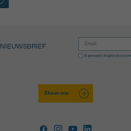
 NIEUWSBRIEF
Ik aanvaard de
gebruiksvoor
Steun ons