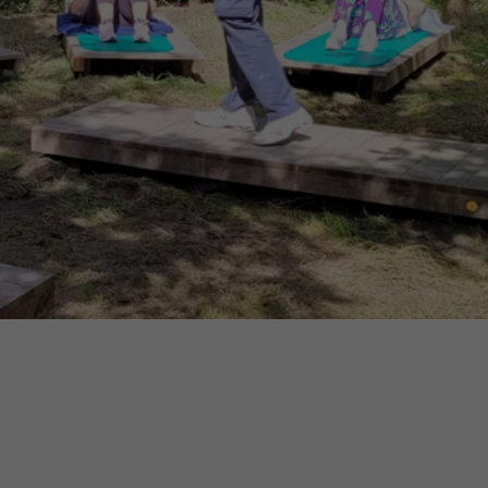
16h-18h
er
erder
er
turen