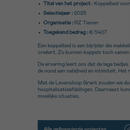
Titel van het project
: Koppelbed voor
Selectiejaar :
2025
Organisatie :
RZ Tienen
Toegekend bedrag :
€ 5407
Een koppelbed is een bijrijder die makk
creëert. Zo kunnen koppels toch samen sla
De ervaring leert ons dat de lage bedj
de nood aan nabijheid en intimiteit. Het
Met de Levensloop Grant zouden we dus 
hospitalisatieafdelingen. Daarnaast kun
moeilijke situaties.
Alle gefinancierde projecten