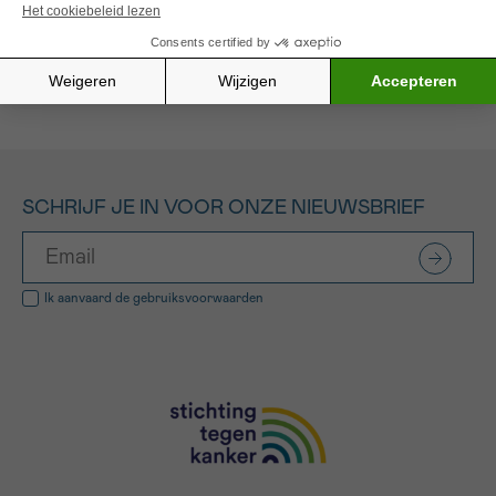
Alle gefinancierde projecten
SCHRIJF JE IN VOOR ONZE NIEUWSBRIEF
Ik aanvaard de
gebruiksvoorwaarden