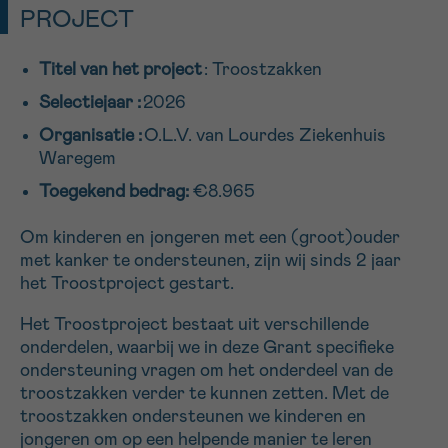
PROJECT
16h-18h
Titel van het project
: Troostzakken
VOORNAAM
Selectiejaar :
2026
Verder
Organisatie :
O.L.V. van Lourdes Ziekenhuis
Waregem
EMAIL
Toegekend bedrag:
€8.965
Om kinderen en jongeren met een (groot)ouder
met kanker te ondersteunen, zijn wij sinds 2 jaar
MIJN VRAAG
het Troostproject gestart.
Het Troostproject bestaat uit verschillende
onderdelen, waarbij we in deze Grant specifieke
ondersteuning vragen om het onderdeel van de
Ja, stuur mij de nieuwsbrief
troostzakken verder te kunnen zetten. Met de
Ik aanvaard de
gebruiksvoorwaarden
troostzakken ondersteunen we kinderen en
*VERPLICHT VELD
jongeren om op een helpende manier te leren