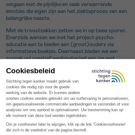
omgaan met de pijnlijke en vaak verwarrende
emoties die eigen zijn aan het ziekteproces van een
Sturen
belangrijke naaste.
Met de troostzakken zetten we in op twee sporen.
Enerzijds wensen we met het project psycho-
educatie aan te bieden aan (groot)ouders via
informatieve boekjes. Daarnaast bieden we een
rugzak vol creatief werkmateriaal aan om met
kinderen aan de slag te gaan om de ziekte van hun
naaste te verweven in een coherent narratief.
In de inhoud van de rugzak maken we een
onderscheid in leeftijden: om elk kind te bereiken op
een manier waarop dit voor hem/haar past, wordt
de inhoud bepaald, maar niet beperkt door de
ingeschatte emotionele leeftijd van het kind. De
inhoud kan bij overlijden door het PST aangevuld
worden met materiaal gericht op rouwen.