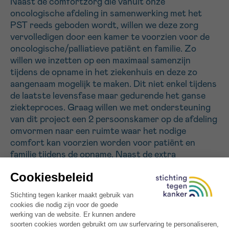
Naast de comfortzorg die vanuit onze
oncologische afdeling in samenwerking met het
PST reeds geboden wordt, willen we deze zorg
Sturen
vervolledigen door een kamer te voorzien voor de
oncologische/palliatieve patiënt en familie. Zo
willen we inzetten op een maximaal samenzijn
tijdens de opname in het ziekenhuis en deze zo
aangenaam mogelijk te maken. Dit niet enkel tijdens
de laatste levensfase maar gedurende het ganse
ziekteproces. Graag willen we met ondersteuning
van dit project een 2 persoonskamer op de afdeling
omvormen naar een ruimte waar het nodige
comfort kan voorzien worden voor patiënt en
familie tijdens de opname. Naast de extra
voorzieningen zoals een bijkomend zetelbed voor
de familie, LED TV, radio, Senseo… wordt de kamer
aangekleed met sfeerverlichting, raamdecoratie…
Tijdens het ziekteproces merken we dat het voor
de patiënt ook heel moeilijk is om aan
zelfstandigheid en waardigheid te moeten inboeten