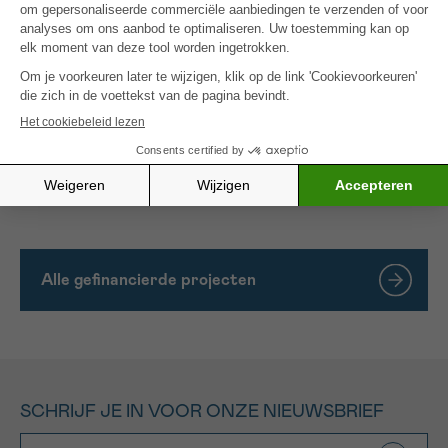
zoals bv het toiletgebeuren. Daarvoor wordt een
tillift in het plafond voorzien waarbij de patiënt, die
zich niet meer verplaatsen, toch naar het toilet of
douche in de badkamer kan.
We hopen met deze ruimte een meerwaarde te
kunnen bieden om het verblijf van de patiënt en zijn
familie zo comfortabel en aangenaam mogelijk te
maken.
Alle gefinancierde projecten
SCHRIJF JE IN VOOR ONZE NIEUWSBRIEF