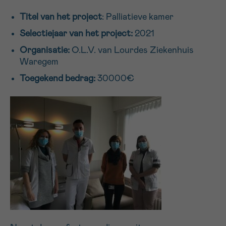
16h-18h
Titel van het project
: Palliatieve kamer
Selectiejaar van het project:
2021
VOORNAAM
Organisatie:
O.L.V. van Lourdes Ziekenhuis
Verder
Waregem
Toegekend bedrag:
30000€
EMAIL
MIJN VRAAG
Ja, stuur mij de nieuwsbrief
Ik aanvaard de
gebruiksvoorwaarden
*VERPLICHT VELD