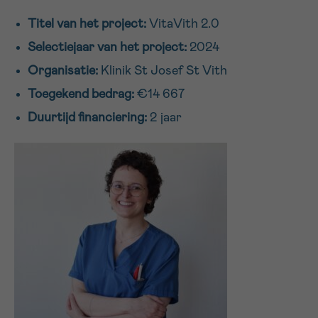
16h-18h
Titel van het project:
VitaVith 2.0
Selectiejaar van het project:
2024
VOORNAAM
Organisatie:
Klinik St Josef St Vith
Verder
Toegekend bedrag:
€14 667
Duurtijd financiering:
2 jaar
EMAIL
MIJN VRAAG
Ja, stuur mij de nieuwsbrief
Ik aanvaard de
gebruiksvoorwaarden
*VERPLICHT VELD