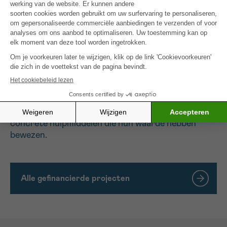
patiënten in staat zou stellen te profiteren van een
instrument voor stress- en angstbeheersing.
Sommige patiënten vragen namelijk niet om
psychologische begeleiding, maar zouden wel
geïnteresseerd kunnen zijn in deze methode.
Voor degenen die al in behandeling zijn, is het een
extra hulpmiddel.
Het is natuurlijk niet de bedoeling om de menselijke
band te vervangen, maar om deze te verrijken met
concrete hulpmiddelen die hun waarde hebben
bewezen.
Alle gefinancierde projecten