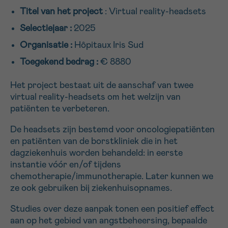
Titel van het project
: Virtual reality-headsets
16h-18h
Selectiejaar :
2025
VOORNAAM
Organisatie :
Hôpitaux Iris Sud
Verder
Toegekend bedrag :
€ 8880
Het project bestaat uit de aanschaf van twee
EMAIL
virtual reality-headsets om het welzijn van
patiënten te verbeteren.
De headsets zijn bestemd voor oncologiepatiënten
MIJN VRAAG
en patiënten van de borstkliniek die in het
dagziekenhuis worden behandeld: in eerste
instantie vóór en/of tijdens
chemotherapie/immunotherapie. Later kunnen we
ze ook gebruiken bij ziekenhuisopnames.
Ja, stuur mij de nieuwsbrief
Studies over deze aanpak tonen een positief effect
Ik aanvaard de
gebruiksvoorwaarden
aan op het gebied van angstbeheersing, bepaalde
*VERPLICHT VELD