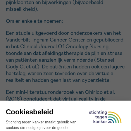
pijnklachten en bijwerkingen (bijvoorbeeld
misselijkheid).
Sturen
Om er enkele te noemen:
Een studie uitgevoerd door onderzoekers van het
Vanderbilt-Ingram Cancer Center en gepubliceerd
in het Clinical Journal Of Oncology Nursing,
toonde aan dat afleidingstherapie de pijn en stress
van patiënten aanzienlijk verminderde (Stansel
Cody C. et al.). De patiënten hadden ook een lagere
hartslag, waren zeer tevreden over de virtuele
realiteit en hadden geen last van cyberziekte.
Een mini-literatuuronderzoek van Chirico et al.
(2016) concludeert dat virtual reality in de
oncologie het emotionele welzijn van patiënten
verbetert.
Wij zijn van mening dat dit hulpmiddel meer