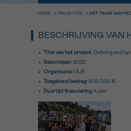
9h-11h
HOME
>
PROJECTEN
>
HET TEAM VAN PRO
Bel ons o
EMAIL
ma-vrij 9u
BESCHRIJVING VAN 
Ik wil gra
MIJN VRAAG
worden
Titel van het project
: Defining and ta
Selectiejaar:
2022
Organisatie:
ULB
Ja, stuur mij d
Ik aanvaard de
Toegekend bedrag:
600 000 €
*VERPLICHT VELD
Duurtijd financiering:
4 jaar