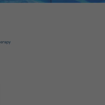
16h-18h
er
erder
er
herapy
turen