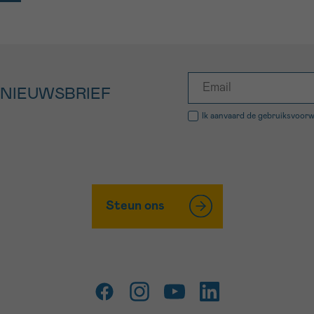
 NIEUWSBRIEF
Ik aanvaard de
gebruiksvoor
Steun ons