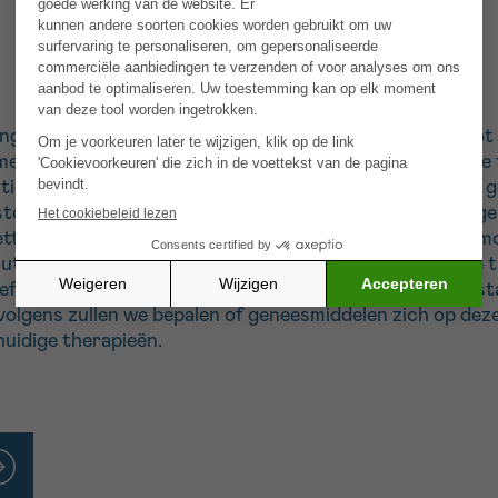
 van kanker blijft resistentie tegen therapie een groot 
et doelgerichte therapie, resulteert vaak in onvolledige
ctieve druk van de behandeling worden nieuwe mutaties 
stellen niet-genetische aanpassingen, zoals veranderingen
etten. Single-cell sequencing technologieën maken het m
tie. Het doel van dit project is het identificeren van d
definiëren van de moleculaire mechanismen die deze toes
rvolgens zullen we bepalen of geneesmiddelen zich op de
huidige therapieën.