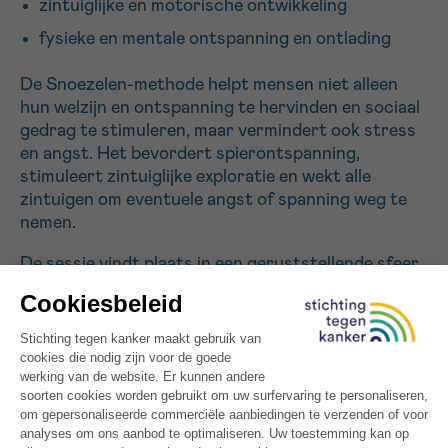
zintuiglijke en motorische ontwikkeling
fysieke en mentale ontspanning en ontlading
Sturen
De Snoezelen-methode helpt mensen niet alleen
hun welzijn en ontspanning te hervinden en sociaal
gedrag te stimuleren, maar vermindert ook stress
en angst. Het bevordert spierontspanning,
stimuleert zintuiglijke exploratie en wekt alle
zintuigen om eventuele angst of spanning weg te
nemen.
De sessie vindt plaats in een geruststellende sfeer
die wordt gecreëerd door de gespecialiseerde
apparatuur die in de kamer is geïnstalleerd, zoals de
projectie van verschillende gekleurde vormen, een
kolom bubbels, een glasvezelgordijn, muziek, een
comfortabele en aangepaste zetel, enz.
We zouden patiënten en hun verzorgers de
mogelijkheid kunnen bieden om op zeer