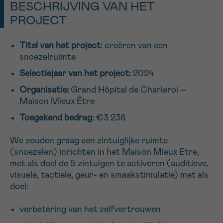
BESCHRIJVING VAN HET
16h-18h
PROJECT
VOORNAAM
Titel van het project
: creëren van een
Verder
snoezelruimte
Selectiejaar
van het project:
2024
EMAIL
Organisatie:
Grand Hôpital de Charleroi –
Maison Mieux Être
Toegekend bedrag
:
€3 238
MIJN VRAAG
We zouden graag een zintuiglijke ruimte
(snoezelen) inrichten in het Maison Mieux Etre,
met als doel de 5 zintuigen te activeren (auditieve,
visuele, tactiele, geur- en smaakstimulatie) met als
doel:
Ja, stuur mij de nieuwsbrief
Ik aanvaard de
gebruiksvoorwaarden
verbetering van het zelfvertrouwen
*VERPLICHT VELD