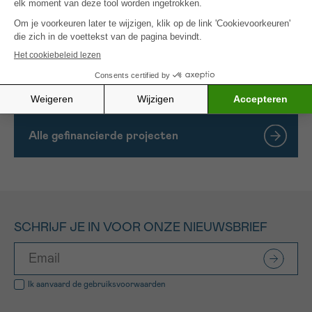
verschillende tijdstippen toegang te krijgen en zo
tegemoet te komen aan een steeds grotere
behoefte aan welzijn die soms een “onmiddellijke”
actie vereist, in plaats van uitgesteld te worden tot
een afspraak is bekomen.
Alle gefinancierde projecten
SCHRIJF JE IN VOOR ONZE NIEUWSBRIEF
Ik aanvaard de
gebruiksvoorwaarden