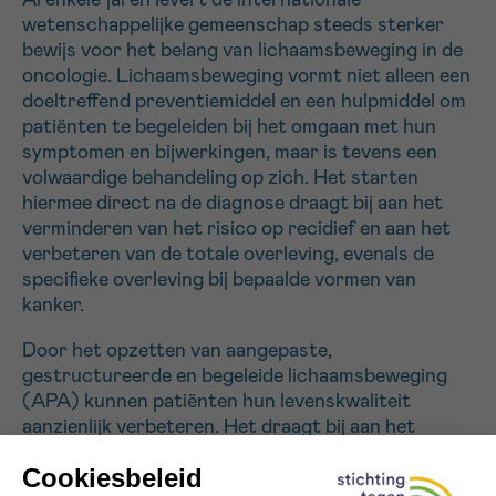
Al enkele jaren levert de internationale
wetenschappelijke gemeenschap steeds sterker
bewijs voor het belang van lichaamsbeweging in de
Sturen
oncologie. Lichaamsbeweging vormt niet alleen een
doeltreffend preventiemiddel en een hulpmiddel om
patiënten te begeleiden bij het omgaan met hun
symptomen en bijwerkingen, maar is tevens een
volwaardige behandeling op zich. Het starten
hiermee direct na de diagnose draagt bij aan het
verminderen van het risico op recidief en aan het
verbeteren van de totale overleving, evenals de
specifieke overleving bij bepaalde vormen van
kanker.
Door het opzetten van aangepaste,
gestructureerde en begeleide lichaamsbeweging
(APA) kunnen patiënten hun levenskwaliteit
aanzienlijk verbeteren. Het draagt bij aan het
verminderen van inspanningsintolerantie, het
bestrijden van aanhoudende vermoeidheid en het