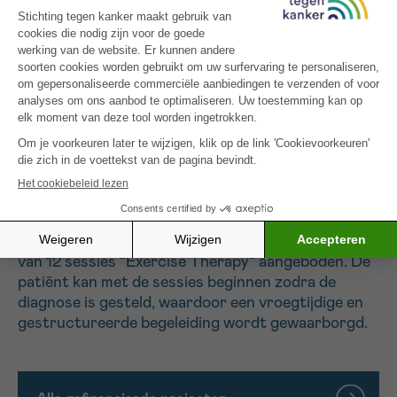
verlichten van symptomen van angst en depressie
die vaak gepaard gaan met de ziekte en de
behandelingen ervan.
Met dit project willen wij patiënten in staat stellen
om aangepaste lichaamsbeweging te ontdekken en
deze op duurzame wijze in hun leven te integreren,
teneinde de voordelen van sport voor hun
lichamelijke en psychische gezondheid op lange
termijn te bestendigen.
Zodra een patiënt zich bij La Vie-là heeft
ingeschreven, wordt hem of haar een abonnement
van 12 sessies “Exercise Therapy“ aangeboden. De
patiënt kan met de sessies beginnen zodra de
diagnose is gesteld, waardoor een vroegtijdige en
gestructureerde begeleiding wordt gewaarborgd.