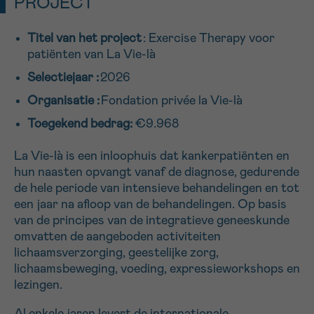
PROJECT
16h-18h
Titel van het project
: Exercise Therapy voor
VOORNAAM
patiënten van La Vie-là
Verder
Selectiejaar :
2026
Organisatie :
Fondation privée la Vie-là
EMAIL
Toegekend bedrag:
€9.968
La Vie-là is een inloophuis dat kankerpatiënten en
hun naasten opvangt vanaf de diagnose, gedurende
MIJN VRAAG
de hele periode van intensieve behandelingen en tot
een jaar na afloop van de behandelingen. Op basis
van de principes van de integratieve geneeskunde
omvatten de aangeboden activiteiten
lichaamsverzorging, geestelijke zorg,
lichaamsbeweging, voeding, expressieworkshops en
Ja, stuur mij de nieuwsbrief
lezingen.
Ik aanvaard de
gebruiksvoorwaarden
*VERPLICHT VELD