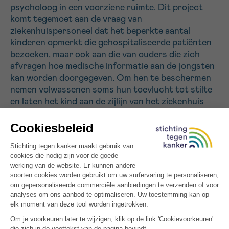
psycholoog in een voorziene ruimte. Dit project
komt tegemoet aan de vraag van
Sturen
ziekenhuispersoneel dat het beperkte aantal
kinderen opmerkt die gehospitaliseerde patiënten
bezoeken, maar ook aan die van ouders die zich
afvragen hoe medische informatie aan de jongsten
kan worden doorgegeven. Om hen te beschermen
nemen volwassenen soms hun toevlucht tot stilte
en laten het kind aan de zijlijn van het ziekenhuis
staan. Om zich aan de situatie te kunnen
aanpassen, moet het kind echter adequate
informatie krijgen om de veranderingen in zijn
dagelijks leven en in het gedrag van volwassenen te
begrijpen. De werkelijkheid voor zichzelf houden is
het risico lopen dat de verbeelding de gaten vult die
door onbeantwoorde vragen zijn ontstaan, wat de
angst kan vergroten. Het doel van dit project is
dan ook om deze situatie te verhelpen door
kinderen psychologische ondersteuning en een