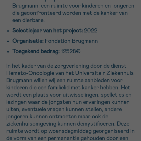
Brugmann: een ruimte voor kinderen en jongeren
16h-18h
die geconfronteerd worden met de kanker van
een dierbare.
VOORNAAM
Selectiejaar van het project:
2022
Verder
Organisatie:
Fondation Brugmann
Toegekend bedrag:
12528€
EMAIL
In het kader van de zorgverlening door de dienst
Hemato-Oncologie van het Universitair Ziekenhuis
Brugmann willen wij een ruimte aanbieden voor
MIJN VRAAG
kinderen die een familielid met kanker hebben. Het
wordt een plaats voor uitwisselingen, spelletjes en
lezingen waar de jongsten hun ervaringen kunnen
uiten, eventuele vragen kunnen stellen, andere
jongeren kunnen ontmoeten maar ook de
Ja, stuur mij de nieuwsbrief
ziekenhuisomgeving kunnen demystificeren. Deze
Ik aanvaard de
gebruiksvoorwaarden
ruimte wordt op woensdagmiddag georganiseerd in
*VERPLICHT VELD
de vorm van een permanantie gehouden door een