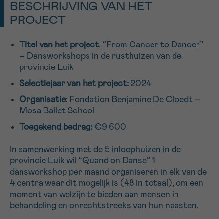
BESCHRIJVING VAN HET
16h-18h
PROJECT
VOORNAAM
Titel van het project
: “From Cancer to Dancer”
Verder
– Dansworkshops in de rusthuizen van de
provincie Luik
Selectiejaar
van het project:
2024
EMAIL
Organisatie:
Fondation Benjamine De Cloedt –
Mosa Ballet School
Toegekend bedrag
:
€9 600
MIJN VRAAG
In samenwerking met de 5 inloophuizen in de
provincie Luik wil “Quand on Danse” 1
dansworkshop per maand organiseren in elk van de
4 centra waar dit mogelijk is (48 in totaal), om een
Ja, stuur mij de nieuwsbrief
moment van welzijn te bieden aan mensen in
Ik aanvaard de
gebruiksvoorwaarden
behandeling en onrechtstreeks van hun naasten.
*VERPLICHT VELD