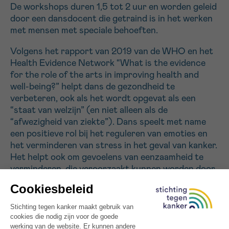
De workshops duren 1,5 tot 2 uur en worden geleid
door een dansdocent die getraind is in het werken
Sturen
met mensen met speciale behoeften.
Volgens het rapport van 2019 van de WHO en het
Health Evidence Network “What is the evidence
for the role of the arts in improving health and
well-being?” helpt dans de gezondheid te
verbeteren, ook als het wordt opgevat als een
“staat van welzijn” (en niet alleen als de
“afwezigheid van ziekte”). Dans speelt met name
een positieve rol bij het reguleren van emoties en
het verminderen van stress in het geval van kanker.
Het helpt ook om gevoelens van eenzaamheid te
verminderen, die veroorzaakt kunnen worden door
herhaalde behandelingen en de noodzaak om thuis
of in het ziekenhuis te blijven. Over het algemeen
helpt het de levenskwaliteit van patiënten te
verbeteren.