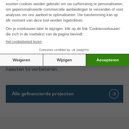
Volgens hetzelfde rapport kan dans, net als
lichamelijke activiteit in het algemeen, helpen om
pijn te verminderen.
Het organiseren van een artistieke activiteit om
het welzijn te bevorderen, helpt het dagelijkse leven
van patiënten te verbeteren en laat hen voor de
duur van een les ontsnappen aan de realiteit van de
behandelingen. Uiteindelijk helpt dit
onrechtstreeks ook om de mentale welzijn van hun
naasten te verbeteren.
Alle gefinancierde projecten