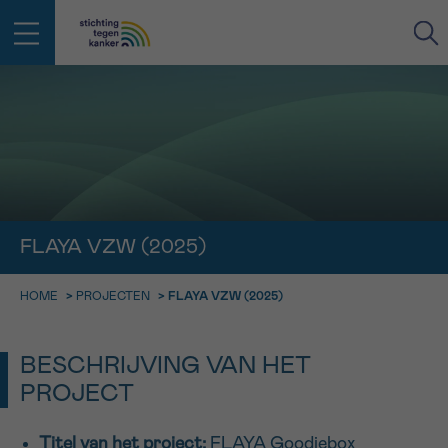
IN DE STRIJD TEGEN KANKER STA
TERUG
JE NIET ALLEEN
EMAIL
geen enkele diagnose
Professionele medewerkers beantwoorden je vragen
Contacteer ons gratis
FLAYA VZW (2025)
Afspraak
Vraag
Gegevens
Bevestiging
NAAM
Bel ons op 0800 15 802
HOME
>
PROJECTEN
>
FLAYA VZW (2025)
ma-vrij 9u tot 18u
KIES DE TIJDSSPANNE VAN JE AFSPRAAK
Via ons
9h-11h
contactformulier
BESCHRIJVING VAN HET
VOORNAAM
TERUG
PROJECT
11h-13h
Ik wil graag opgebeld worden
NAAM
13h-16h
Meer weten over Kankerinfo
Titel van het project:
FLAYA Goodiebox