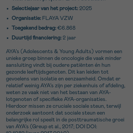
16h-18h
Selectiejaar van het project:
2025
Organisatie:
FLAYA VZW
VOORNAAM
Toegekend bedrag:
€6.868
Verder
Duurtijd financiering:
2 jaar
EMAIL
AYA’s (Adolescents & Young Adults) vormen een
unieke groep binnen de oncologie die vaak minder
aansluiting vindt bij oudere patiënten én hun
gezonde leeftijdsgenoten. Dit kan leiden tot
gevoelens van isolatie en eenzaamheid. Omdat er
MIJN VRAAG
relatief weinig AYA’s zijn per ziekenhuis of afdeling,
weten ze vaak niet van het bestaan van AYA-
lotgenoten of specifieke AYA-organisaties.
Hierdoor missen ze cruciale sociale steun, terwijl
onderzoek aantoont dat sociale steun een
Ja, stuur mij de nieuwsbrief
belangrijke rol speelt in de posttraumatische groei
Ik aanvaard de
gebruiksvoorwaarden
van AYA’s (Greup et al., 2017; DOI DOI:
*VERPLICHT VELD