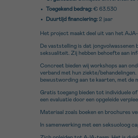
Toegekend bedrag:
€ 63.530
Duurtijd financiering:
2 jaar
Het project maakt deel uit van het AJA-
De vaststelling is dat jongvolwassenen
seksualiteit. Zij hebben behoefte aan inf
Concreet bieden wij workshops aan onder
verband met hun ziekte/behandelingen. 
bewustwording aan te kaarten, met de mo
Gratis toegang bieden tot individuele o
een evaluatie door een opgeleide verple
Materiaal zoals boeken en brochures ve
In samenwerking met een seksuoloog cap
Zich opleiden tot AJA-team. Het is duid