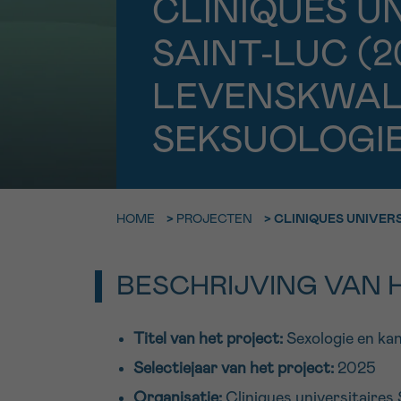
CLINIQUES UN
9h-11h
SAINT-LUC (2
Bel ons o
EMAIL
ma-vrij 9u
LEVENSKWALI
Ik wil gra
MIJN VRAAG
SEKSUOLOGIE
worden
HOME
>
PROJECTEN
>
CLINIQUES UNIVERS
Ja, stuur mij d
Ik aanvaard de
*VERPLICHT VELD
BESCHRIJVING VAN 
Titel van het project:
Sexologie en ka
Selectiejaar van het project:
2025
Organisatie:
Cliniques universitaires