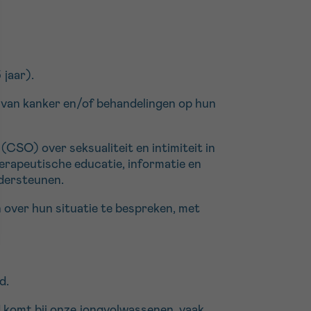
 jaar).
n van kanker en/of behandelingen op hun
CSO) over seksualiteit en intimiteit in
rapeutische educatie, informatie en
ndersteunen.
n over hun situatie te bespreken, met
d.
d komt bij onze jongvolwassenen, vaak