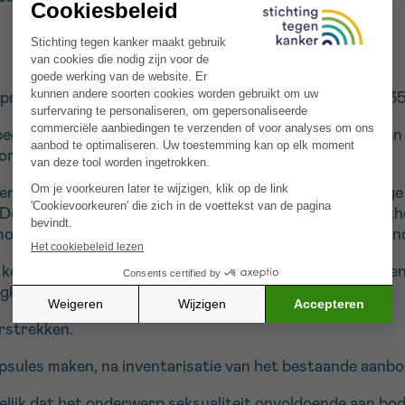
project (adolescenten en jongvolwassenen van 16 tot 35
 begeleiding nodig hebben met betrekking tot de gevolge
ormatie, begeleiding en heroriëntatie.
 leiding van een opgeleide seksuoloog/verpleegkundige (
Deze groepen bieden de gelegenheid om aspecten van the
gelijkheid om ervaringen uit te wisselen en elkaar te o
f koppelconsultaties over seksologie om specifieke vrage
egkundige.
rstrekken.
sules maken, na inventarisatie van het bestaande aanbo
elijk dat het onderwerp seksualiteit onvoldoende aan bo