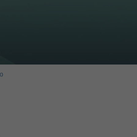
16h-18h
er
erder
er
E)
turen