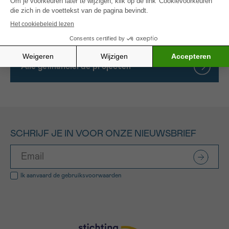
in een bron van levenskwaliteit in plaats van een
bron van extra stress.
Alle gefinancierde projecten
SCHRIJF JE IN VOOR ONZE NIEUWSBRIEF
Ik aanvaard de
gebruiksvoorwaarden