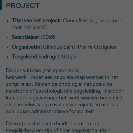
PROJECT
16h-18h
Titel van het project
: Consultaties „terugkeer
VOORNAAM
naar het werk“
Verder
Selectiejaar :
2026
Organisatie :
Clinique Saint-Pierre Ottignies
EMAIL
Toegekend bedrag:
€9.920
De consultatie „terugkeer naar
het werk“ moet een cruciale stap worden in het
MIJN VRAAG
zorgtraject binnen de oncologie, net zoals de
medische of psychologische begeleiding. Hierdoor
kan de terugkeer naar het werk worden benaderd
als een volwaardig revalidatieproject, en niet als
een louter administratieve formaliteit.
Ja, stuur mij de nieuwsbrief
Ik aanvaard de
gebruiksvoorwaarden
Deze speciale ruimte biedt de patiënt de
*VERPLICHT VELD
mogelijkheid om zijn of haar angsten te uiten