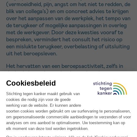
(vermoeidheid, pijn, angst om het niet te redden, de
blik van collega’s) en om concreet advies te krijgen
Sturen
over het aanpassen van de werkplek, het tempo van
de terugkeer of mogelijke aanpassingen in overleg
met de werkgever. Door deze kwesties vooraf te
bespreken, vermindert het consult het risico op
een mislukte terugkeer, overbelasting of uitsluiting
uit het beroepsleven.
Het hervatten van een beroepsactiviteit, zelfs in
deeltijd, draagt bij aan het herstel van het
zelfvertrouwen, het gevoel van normaliteit en de
sociale banden, die rechtstreeks verband houden
met een betere geestelijke gezondheid en een
algeheel welzijn bij overlevenden van kanker. De
consultatie „terugkeer naar het werk“ biedt de
patiënt dus een concreet en onmiddellijk voordeel:
zij helpt hem of haar om toekomstplannen te
maken, weer controle over het eigen leven te
krijgen en de terugkeer naar het werk om te zetten