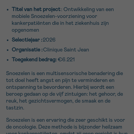
16h-18h
Titel van het project
: Ontwikkeling van een
mobiele Snoezelen-voorziening voor
VOORNAAM
kankerpatiënten die in het ziekenhuis zijn
opgenomen
Verder
Selectiejaar :
2026
Organisatie :
Clinique Saint Jean
EMAIL
Toegekend bedrag:
€6.221
Snoezelen is een multisensorische benadering die
MIJN VRAAG
tot doel heeft angst en pijn te verminderen en
ontspanning te bevorderen. Hierbij wordt een
beroep gedaan op de vijf zintuigen: het gehoor, de
reuk, het gezichtsvermogen, de smaak en de
tastzin.
Ja, stuur mij de nieuwsbrief
Snoezelen is een ervaring die zeer geschikt is voor
Ik aanvaard de
gebruiksvoorwaarden
de oncologie. Deze methode is bijzonder heilzaam
*VERPLICHT VELD