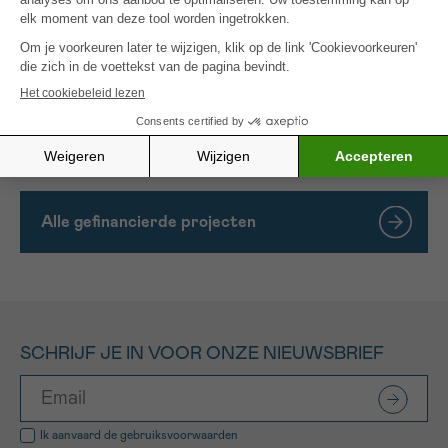
spelen dankzij de empathische en aandachtige
aanwezigheid van de zorgverleners.
Het aanbieden van ervaringen gericht op
ontspanning en het verminderen van spanningen,
wat kan leiden tot een verbetering van het
welzijn.
Alle gefinancierde projecten
SCHRIJF JE IN VOOR ONZE NIEUWSBRIEF
Ik aanvaard de
gebruiksvoorwaarden