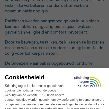
voor kankerpatiënten, omdat zij erop gericht is hun
welzijn te verbeteren zonder dat er verbale
communicatie nodig is.
Sturen
Patiënten worden aangemoedigd om in hun eigen
tempo met hun omgeving om te gaan, wat een
gevoel van veiligheid en comfort bevordert.
Door te bewegen, te ruiken, te kijken en te luisteren
creëren wij een sfeer die ondersteuning biedt bij de
zorg voor kankerpatiënten.
De Snoezelen-aanpak is opgebouwd rond drie
dimensies:
Aangepaste belevingsmogelijkheden rond de
verschillende zintuiglijke modaliteiten: visueel,
auditief en tactiel.
Respect voor de persoon en zijn of haar eigen
ritme, waarbij de patiënt een actieve rol kan