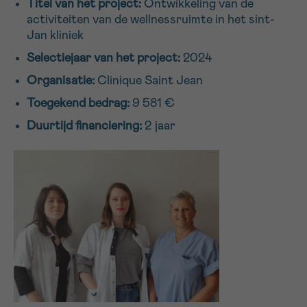
Titel van het project:
Ontwikkeling van de
16h-18h
activiteiten van de wellnessruimte in het sint-
Jan kliniek
VOORNAAM
Selectiejaar van het project:
2024
Verder
Organisatie:
Clinique Saint Jean
Toegekend bedrag:
9 581 €
EMAIL
Duurtijd financiering:
2 jaar
MIJN VRAAG
Ja, stuur mij de nieuwsbrief
Ik aanvaard de
gebruiksvoorwaarden
*VERPLICHT VELD