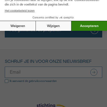
Kliniek Sint Jan of in een ander ziekenhuis in
Brussel.
Alle gefinancierde projecten
SCHRIJF JE IN VOOR ONZE NIEUWSBRIEF
Ik aanvaard de
gebruiksvoorwaarden