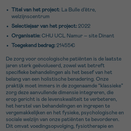
16h-18h
Titel van het project
: La Bulle d’être,
welzijnscentrum
VOORNAAM
Selectiejaar van het project:
2022
Verder
Organisatie:
CHU UCL Namur – site Dinant
Toegekend bedrag:
21455€
EMAIL
De zorg voor oncologische patiënten is de laatste
jaren sterk geëvolueerd, zowel wat betreft
specifieke behandelingen als het besef van het
MIJN VRAAG
belang van een holistische benadering. Onze
praktijk moet immers in de zogenaamde “klassieke”
zorg deze aanvullende dimensie integreren, die
erop gericht is de levenskwaliteit te verbeteren,
het herstel van behandelingen en ingrepen te
vergemakkelijken en het fysieke, psychologische en
Ja, stuur mij de nieuwsbrief
sociale welzijn van onze patiënten te bevorderen.
Ik aanvaard de
gebruiksvoorwaarden
Dit omvat voedingsopvolging, fysiotherapie en
*VERPLICHT VELD