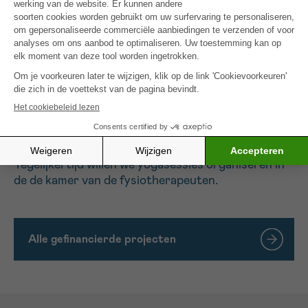
hypnose,
sophrologie,
lichttherapie,
Reiki,
haar workshops,
voetreflexologie.
Tegelijkertijd willen we yogasessies organiseren in
de de kamer van de fysiotherapeuten.
Alle gefinancierde projecten