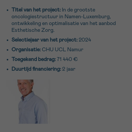
16h-18h
Titel van het project:
In de grootste
oncologiestructuur in Namen-Luxemburg,
VOORNAAM
ontwikkeling en optimalisatie van het aanbod
Esthetische Zorg.
Verder
Selectiejaar van het project:
2024
Organisatie:
CHU UCL Namur
EMAIL
Toegekend bedrag:
71 440 €
Duurtijd financiering:
2 jaar
MIJN VRAAG
Ja, stuur mij de nieuwsbrief
Ik aanvaard de
gebruiksvoorwaarden
*VERPLICHT VELD