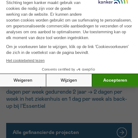
fysieke activiteiten, discussiegroepen, onco-
revalidatie, koken en voeding, steungroepen voor
terugkeer naar het werk, enz.
Vandaag wil l’Essentiel het aanbod van
schoonheidsbehandelingen bij l’Essentiel
versterken EN “verhuizen” naar
ziekenhuisafdelingen, het dagziekenhuis (tijdens de
behandeling) en de oncologieafdeling (tijdens de
opname).
Ons plan (NIEUW) is om een sociale
schoonheidsspecialiste in dienst te nemen voor 3
dagen per week gedurende 2 jaar –> 2 dagen per
week in het ziekenhuis en 1 dag per week als back-
up bij l’Essentiel
Alle gefinancierde projecten