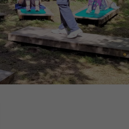
16h-18h
er
erder
er
turen