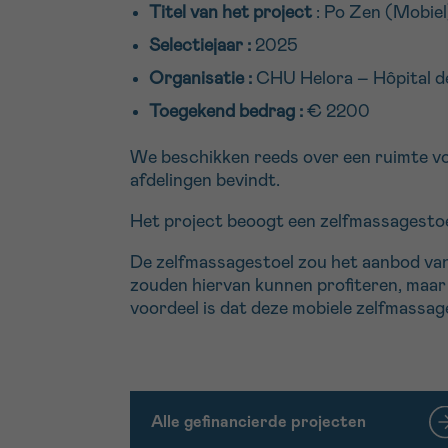
Titel van het project
: Po Zen (Mobiel
Selectiejaar :
2025
Organisatie :
CHU Helora – Hôpital de
Toegekend bedrag :
€ 2200
We beschikken reeds over een ruimte voo
afdelingen bevindt.
Het project beoogt een zelfmassagestoel
De zelfmassagestoel zou het aanbod van
zouden hiervan kunnen profiteren, maar o
voordeel is dat deze mobiele zelfmassa
Alle gefinancierde projecten