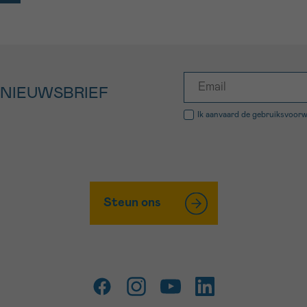
 NIEUWSBRIEF
Ik aanvaard de
gebruiksvoor
Steun ons