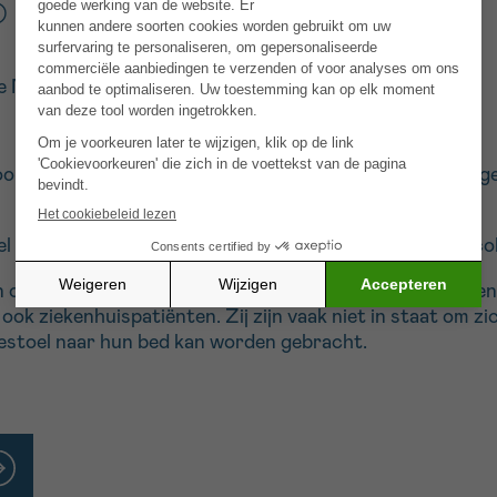
)
 Nivelles
r de wellnessactiviteiten van “Po Zen”, die zich op eni
 ter beschikking te stellen in een ruimte binnen de onco
 ontspannende behandelingen voor patiënten uitbreiden.
ok ziekenhuispatiënten. Zij zijn vaak niet in staat om z
gestoel naar hun bed kan worden gebracht.