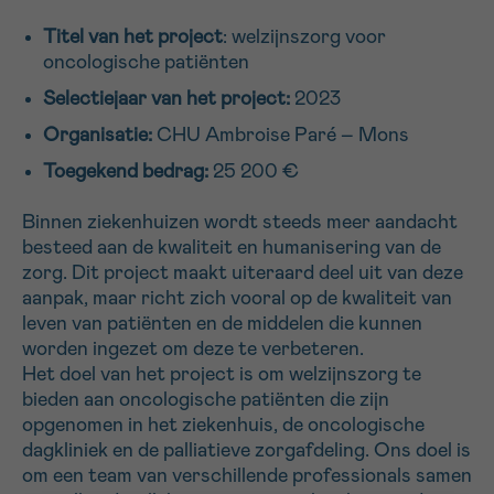
16h-18h
Titel van het project
: welzijnszorg voor
oncologische patiënten
VOORNAAM
Selectiejaar van het project:
2023
Verder
Organisatie:
CHU Ambroise Paré – Mons
Toegekend bedrag:
25 200 €
EMAIL
Binnen ziekenhuizen wordt steeds meer aandacht
besteed aan de kwaliteit en humanisering van de
zorg. Dit project maakt uiteraard deel uit van deze
MIJN VRAAG
aanpak, maar richt zich vooral op de kwaliteit van
leven van patiënten en de middelen die kunnen
worden ingezet om deze te verbeteren.
Het doel van het project is om welzijnszorg te
bieden aan oncologische patiënten die zijn
opgenomen in het ziekenhuis, de oncologische
Ja, stuur mij de nieuwsbrief
dagkliniek en de palliatieve zorgafdeling. Ons doel is
Ik aanvaard de
gebruiksvoorwaarden
om een team van verschillende professionals samen
*VERPLICHT VELD