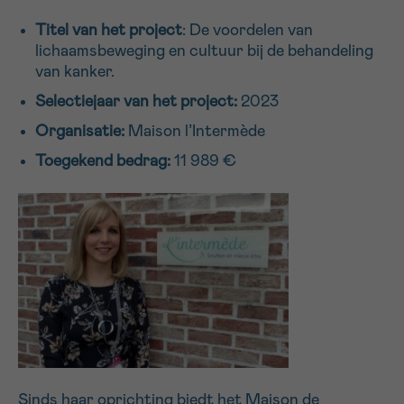
16h-18h
Titel van het project
: De voordelen van
lichaamsbeweging en cultuur bij de behandeling
VOORNAAM
van kanker.
Verder
Selectiejaar van het project:
2023
Organisatie:
Maison l’Intermède
EMAIL
Toegekend bedrag:
11 989 €
MIJN VRAAG
Ja, stuur mij de nieuwsbrief
Ik aanvaard de
gebruiksvoorwaarden
*VERPLICHT VELD
Sinds haar oprichting biedt het Maison de