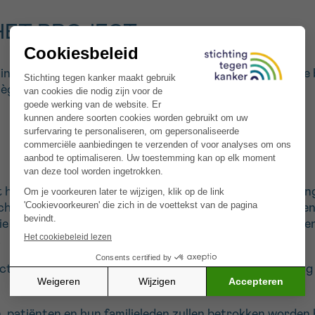
HET PROJECT
 interactieve video voor patiënten en hun familie over de
iège.
et gebruik van video’s leidt tot een positievere ervarin
e resultaten verbeteren. Deze video’s kunnen lineair en p
tie en opleiding. Ze houden de aandacht beter vast, help
.
actieve video te ontwikkelen om het begrip en de ervarin
, patiënten en hun familieleden zullen betrokken worden 