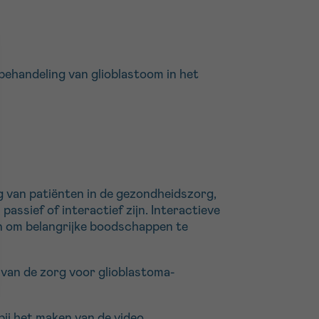
 behandeling van glioblastoom in het
g van patiënten in de gezondheidszorg,
assief of interactief zijn. Interactieve
en om belangrijke boodschappen te
g van de zorg voor glioblastoma-
bij het maken van de video.