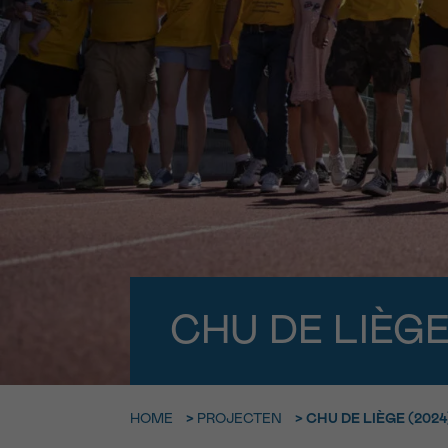
9h-11h
Bel ons o
EMAIL
ma-vrij 9u
Ik wil gra
MIJN VRAAG
worden
Ja, stuur mij d
Ik aanvaard de
*VERPLICHT VELD
CHU DE LIÈGE
HOME
>
PROJECTEN
>
CHU DE LIÈGE (2024