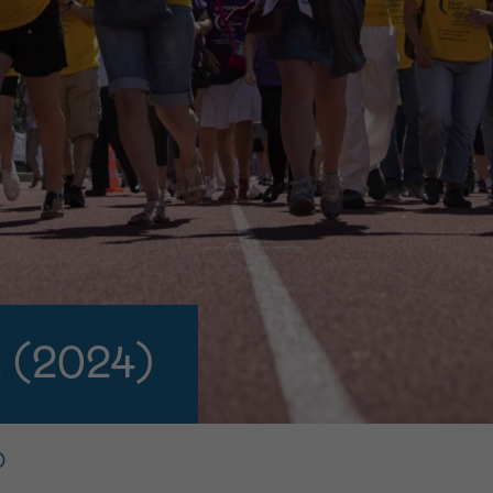
11h-13h
13h-16h
p 0800 15 802
Via ons
 tot 18u
contactformuli
V
ag opgebeld
Meer weten ov
Kankerinfo
e nieuwsbrief
gebruiksvoorwaarden
S
 (2024)
)