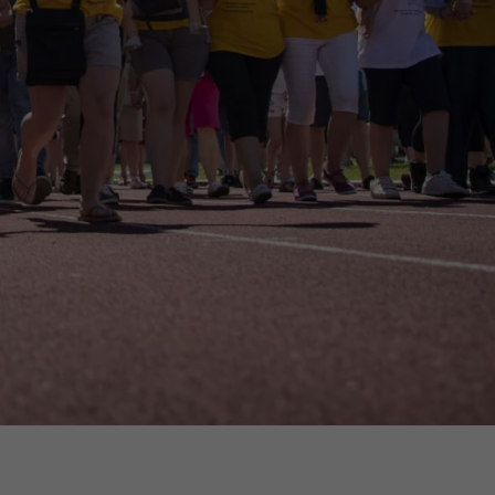
16h-18h
er
erder
er
turen