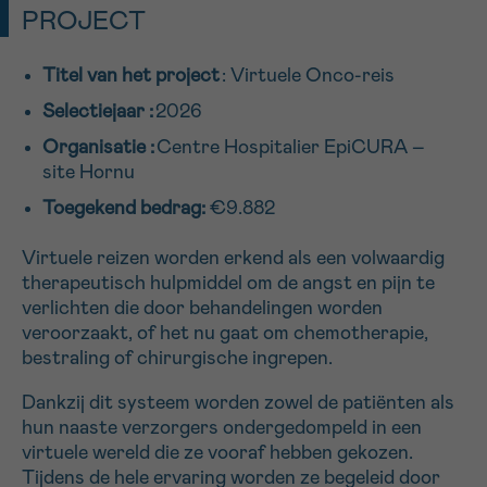
PROJECT
16h-18h
Titel van het project
: Virtuele Onco-reis
VOORNAAM
Selectiejaar :
2026
Verder
Organisatie :
Centre Hospitalier EpiCURA –
site Hornu
EMAIL
Toegekend bedrag:
€9.882
Virtuele reizen worden erkend als een volwaardig
therapeutisch hulpmiddel om de angst en pijn te
MIJN VRAAG
verlichten die door behandelingen worden
veroorzaakt, of het nu gaat om chemotherapie,
bestraling of chirurgische ingrepen.
Dankzij dit systeem worden zowel de patiënten als
Ja, stuur mij de nieuwsbrief
hun naaste verzorgers ondergedompeld in een
Ik aanvaard de
gebruiksvoorwaarden
virtuele wereld die ze vooraf hebben gekozen.
*VERPLICHT VELD
Tijdens de hele ervaring worden ze begeleid door