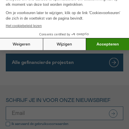
Daarnaast willen we onze apparatuur voor
sonotherapie uitbreiden door er een ‘regenboom’ in
te integreren. Dit instrument zou de klankreizen op
zachte wijze begeleiden door een rustgevende
achtergrondklank te creëren terwijl de zingende
kommen worden gebruikt.
Alle gefinancierde projecten
SCHRIJF JE IN VOOR ONZE NIEUWSBRIEF
Ik aanvaard de
gebruiksvoorwaarden