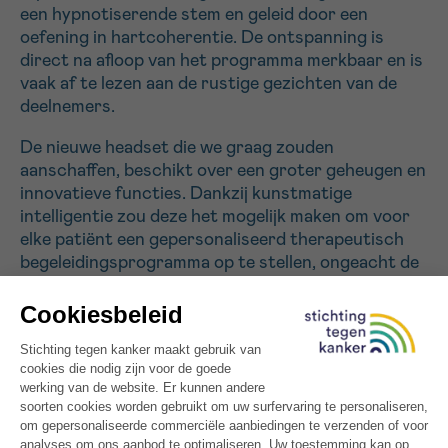
een hypnotiserende stem en geleid door een
oefening in hartcoherentie. De ontspanning is
Sturen
direct na afloop van het programma merkbaar en is
vaak af te lezen aan de rustige gezichten van de
deelnemers.
De nieuwe headset die we graag zouden
aanschaffen, beschikt over een groter geheugen en
innovatieve functies. Dankzij kunstmatige
intelligentie zou deze het mogelijk maken om voor
elke patiënt een gepersonaliseerd therapeutisch
begeleidingsprogramma op te stellen, ongeacht de
vorm van kanker. Zo zou het mogelijk worden om
virtueel het zorgtraject te presenteren dat de
patiënt tijdens zijn of haar oncologische
behandeling zal doorlopen, en om op een meer
pedagogische en interactieve manier antwoord te
geven op de vele vragen die de patiënt zich kan
stellen.