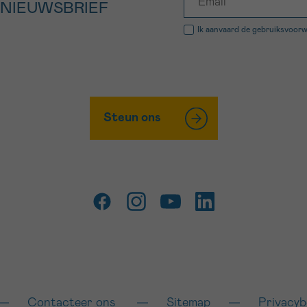
 NIEUWSBRIEF
Ik aanvaard de
gebruiksvoor
Steun ons
Contacteer ons
Sitemap
Privacyb