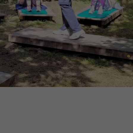
16h-18h
er
erder
er
turen