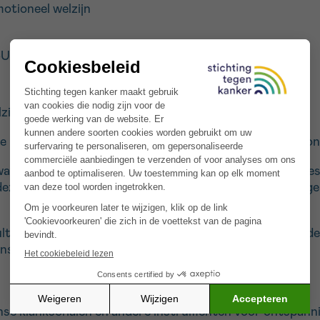
motioneel welzijn
CURA – site Hornu
elzijn voor oncologische patiënten en hun naasten.
het zorgaanbod uitbreiden, waarbij het comfort van onze
alitatief moment te bieden met een activiteit die is afg
 deze esthetisch te verbeteren, wordt deze plek uitnodige
tidisciplinaire team van de oncologieafdeling, bestaande
jnsteam (verpleegkundige en sofroloog).
nse klankschalen en andere instrumenten voor ontspanni