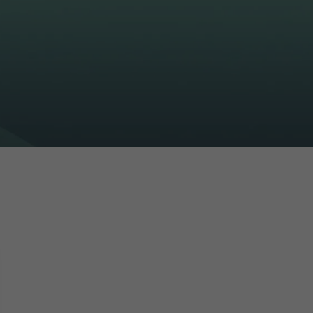
16h-18h
er
erder
er
turen