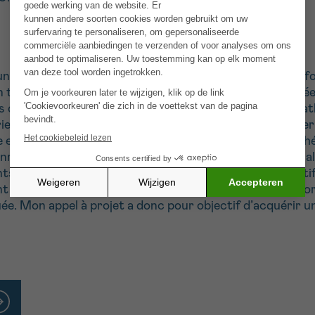
une démarche d’amélioration de la qualité des soins est 
en tant que soignant d’apporter une vision plus humanisée
 de soins chez nos patients gériatriques atteints de pa
atrie est aujourd’hui formée cette approche. Depuis janvie
tre et la relaxation du patient en offrant un complément
nmoins, bien que l’institution ait mis à disposition une sa
ts ayant besoin d’oxygène puisqu’il n’y a pas de dispositif
t de traitement intraveineux, l’installation du patient p
ée. Mon appel à projet a donc pour objectif d’acquérir u