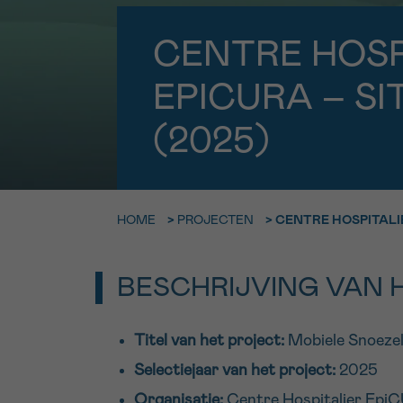
9h-11h
CENTRE HOSP
Bel ons o
EMAIL
ma-vrij 9u
EPICURA – S
Ik wil gra
MIJN VRAAG
(2025)
worden
HOME
>
PROJECTEN
>
CENTRE HOSPITALIE
Ja, stuur mij d
Ik aanvaard de
*VERPLICHT VELD
BESCHRIJVING VAN 
Titel van het project:
Mobiele Snoeze
Selectiejaar van het project:
2025
Organisatie:
Centre Hospitalier Epi