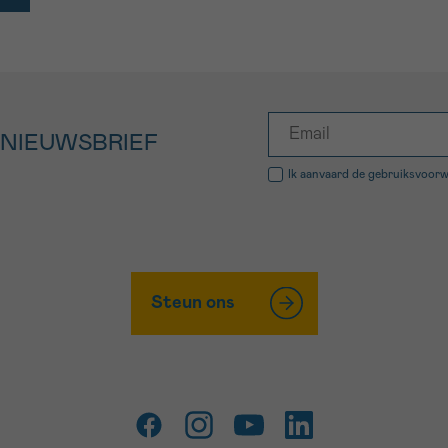
 NIEUWSBRIEF
Ik aanvaard de
gebruiksvoor
Steun ons