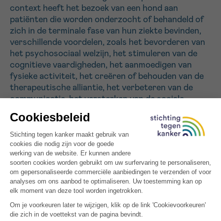
context heeft het bezoek van een hond aan
patiënten die worden onderzocht of behandeld of
Sturen
zich in de terminale fase van hun ziekte bevinden,
verschillende voordelen, zoals het bevorderen van
het psychosociaal welzijn, het stimuleren van de
cognitieve vaardigheden, het aanmoedigen van
fysieke activiteit, het creëren of behouden van de
therapeutische alliantie, het verbeteren van de
communicatie, het versterken van de sociale
banden en het verminderen van de pijn.
Ons project heeft tot doel samen te werken met
een vzw die gespecialiseerd is in dierentherapie om
het bezoek van een hond aan de oncologieafdeling
van het ziekenhuis Centre Hospitalier du Bois de
l’Abbaye te organiseren. De hond kan namelijk tal
van activiteiten uitvoeren, zoals diverse
verzorgingen, voeden, borstelen, knuffelen,
gehoorzamen, spelen …