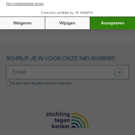
Alle gefinancierde projecten
SCHRIJF JE IN VOOR ONZE NIEUWSBRIEF
Ik aanvaard de
gebruiksvoorwaarden