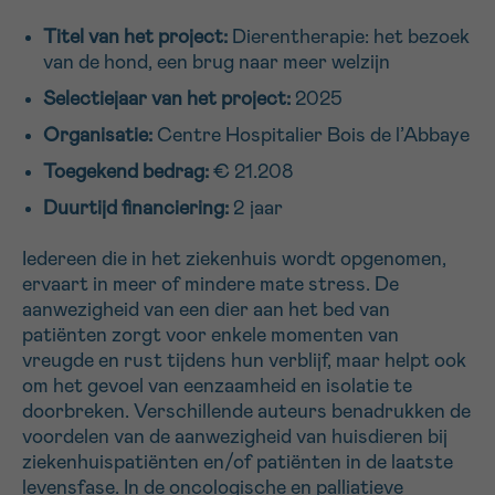
16h-18h
Titel van het project:
Dierentherapie: het bezoek
van de hond, een brug naar meer welzijn
VOORNAAM
Selectiejaar van het project:
2025
Verder
Organisatie:
Centre Hospitalier Bois de l’Abbaye
Toegekend bedrag:
€ 21.208
EMAIL
Duurtijd financiering:
2 jaar
Iedereen die in het ziekenhuis wordt opgenomen,
ervaart in meer of mindere mate stress. De
MIJN VRAAG
aanwezigheid van een dier aan het bed van
patiënten zorgt voor enkele momenten van
vreugde en rust tijdens hun verblijf, maar helpt ook
om het gevoel van eenzaamheid en isolatie te
doorbreken. Verschillende auteurs benadrukken de
Ja, stuur mij de nieuwsbrief
voordelen van de aanwezigheid van huisdieren bij
Ik aanvaard de
gebruiksvoorwaarden
ziekenhuispatiënten en/of patiënten in de laatste
*VERPLICHT VELD
levensfase. In de oncologische en palliatieve