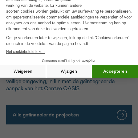
harmonie tussen lichaam en geest in een
welwillende sfeer.
Ten slotte vormen
de fotosessies
, voorafgegaan
door een
schoonheidsbehandeling
door de sociaal-
esthetici, een hoogtepunt in het versterken van
het zelfbeeld. Ze helpen de patiënten om met een
nieuwe, positieve blik naar hun lichaam te kijken.
Dit totaalproject ondersteunt het herstel van het
lichaam en de identiteit van de patiënten in een
veilige omgeving, in lijn met de geïntegreerde
aanpak van het Centre OASIS.
Alle gefinancierde projecten