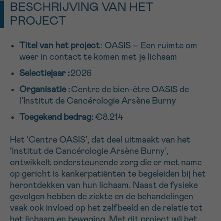
BESCHRIJVING VAN HET
16h-18h
PROJECT
VOORNAAM
Titel van het project
: OASIS – Een ruimte om
Verder
weer in contact te komen met je lichaam
Selectiejaar :
2026
EMAIL
Organisatie :
Centre de bien-être OASIS de
l’Institut de Cancérologie Arsène Burny
Toegekend bedrag:
€8.214
MIJN VRAAG
Het ‘Centre OASIS’, dat deel uitmaakt van het
‘Institut de Cancérologie Arsène Burny’,
ontwikkelt ondersteunende zorg die er met name
op gericht is kankerpatiënten te begeleiden bij het
herontdekken van hun lichaam. Naast de fysieke
Ja, stuur mij de nieuwsbrief
gevolgen hebben de ziekte en de behandelingen
Ik aanvaard de
gebruiksvoorwaarden
vaak ook invloed op het zelfbeeld en de relatie tot
*VERPLICHT VELD
het lichaam en beweging. Met dit project wil het