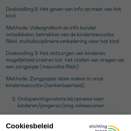
Doelstelling 2: Het geven van info op maat van het
kind
Sturen
Methode: Videografisch en info bundel
ontwikkelen, betrekken van de kindermascotte
Rikki, multidisciplinaire omkadering voor het kind
Doelstelling 3: Het ontzorgen van kinderen:
mogelijkheid creëren tot het stellen van vragen via
een zorgpopje (mascotte Rikki)
Methode: Zorgpopjes laten maken in onze
kindermascotte (herkenbaarheid)
Ontspanningsruimte bij opname voor
kinderen/jongeren/jong volwassenen
Doelstelling: Ruimte voorzien waar
leeftijdsgenoten elkaar kunnen treffen en kunnen