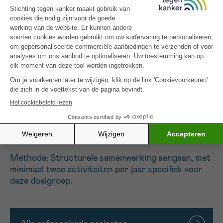
ontspannen
Methode: Ruimte in het ziekenhuis inrichten met
ontspanningsmateriaal, leefkamer stijl (bv.
kickertafel, televisie, beamer)
Ontspannende activiteiten voor het hele
gezin (ouders, jonge kinderen, adolescenten
en jongvolwassenen) getroffen door ziekte,
buiten het ziekenhuis
Doelstelling: Opzetten van activiteiten met het
inloophuis Brugge (FIKA)
Methode: Structurele samenwerking aangaan, met
minimaal twee activiteiten per jaar specifiek voor
deze doelgroep.