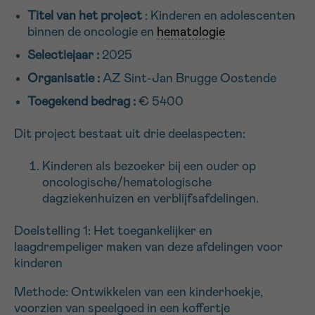
Titel van het project
: Kinderen en adolescenten
16h-18h
binnen de oncologie en
hematologie
VOORNAAM
Selectiejaar :
2025
Verder
Organisatie :
AZ Sint-Jan Brugge Oostende
Toegekend bedrag :
€ 5400
EMAIL
Dit project bestaat uit drie deelaspecten:
Kinderen als bezoeker bij een ouder op
oncologische/hematologische
MIJN VRAAG
dagziekenhuizen en verblijfsafdelingen.
Doelstelling 1: Het toegankelijker en
laagdrempeliger maken van deze afdelingen voor
kinderen
Ja, stuur mij de nieuwsbrief
Ik aanvaard de
gebruiksvoorwaarden
Methode: Ontwikkelen van een kinderhoekje,
*VERPLICHT VELD
voorzien van speelgoed in een koffertje