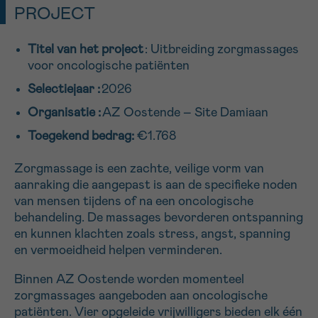
PROJECT
16h-18h
Titel van het project
: Uitbreiding zorgmassages
VOORNAAM
voor oncologische patiënten
Verder
Selectiejaar :
2026
Organisatie :
AZ Oostende – Site Damiaan
EMAIL
Toegekend bedrag:
€1.768
Zorgmassage is een zachte, veilige vorm van
aanraking die aangepast is aan de specifieke noden
MIJN VRAAG
van mensen tijdens of na een oncologische
behandeling. De massages bevorderen ontspanning
en kunnen klachten zoals stress, angst, spanning
en vermoeidheid helpen verminderen.
Ja, stuur mij de nieuwsbrief
Binnen AZ Oostende worden momenteel
Ik aanvaard de
gebruiksvoorwaarden
zorgmassages aangeboden aan oncologische
*VERPLICHT VELD
patiënten. Vier opgeleide vrijwilligers bieden elk één