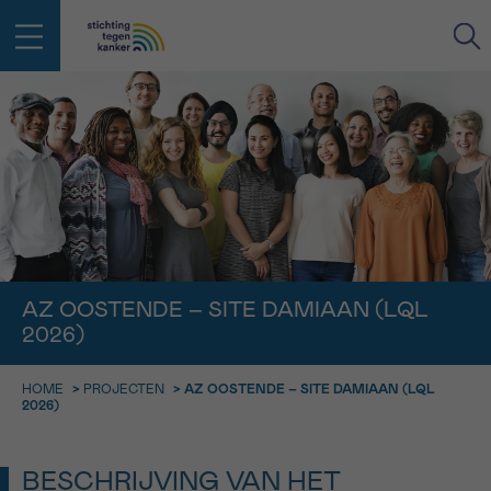
IN DE STRIJD TEGEN KANKER STA
TERUG
JE NIET ALLEEN
EMAIL
geen enkele diagnose
Professionele medewerkers beantwoorden je vragen
Contacteer ons gratis
Afspraak
Vraag
Gegevens
Bevestiging
NAAM
AZ OOSTENDE – SITE DAMIAAN (LQL
Bel ons op 0800 15 802
ma-vrij 9u tot 18u
2026)
KIES DE TIJDSSPANNE VAN JE AFSPRAAK
Via ons
9h-11h
HOME
>
PROJECTEN
>
AZ OOSTENDE – SITE DAMIAAN (LQL
contactformulier
VOORNAAM
2026)
TERUG
11h-13h
Ik wil graag opgebeld worden
NAAM
13h-16h
BESCHRIJVING VAN HET
Meer weten over Kankerinfo