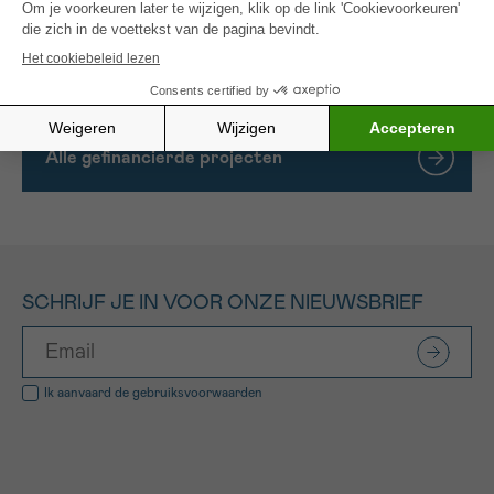
beschikbare artistiek therapeuten en de
mogelijkheden tot terugbetaling van artistieke
therapie in kaart brengen.
Alle gefinancierde projecten
SCHRIJF JE IN VOOR ONZE NIEUWSBRIEF
Ik aanvaard de
gebruiksvoorwaarden