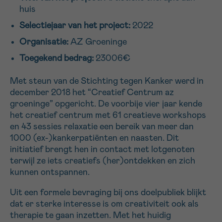
huis
16h-18h
Selectiejaar van het project:
2022
VOORNAAM
Organisatie:
AZ Groeninge
Verder
Toegekend bedrag:
23006€
Met steun van de Stichting tegen Kanker werd in
EMAIL
december 2018 het “Creatief Centrum az
groeninge” opgericht. De voorbije vier jaar kende
het creatief centrum met 61 creatieve workshops
en 43 sessies relaxatie een bereik van meer dan
MIJN VRAAG
1000 (ex-)kankerpatiënten en naasten. Dit
initiatief brengt hen in contact met lotgenoten
terwijl ze iets creatiefs (her)ontdekken en zich
kunnen ontspannen.
Uit een formele bevraging bij ons doelpubliek blijkt
Ja, stuur mij de nieuwsbrief
dat er sterke interesse is om creativiteit ook als
Ik aanvaard de
gebruiksvoorwaarden
therapie te gaan inzetten. Met het huidig
*VERPLICHT VELD