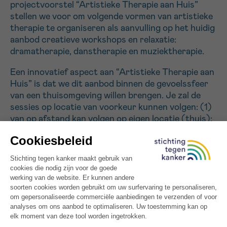
projectvoorstel “Artistieke Therapie aan Huis”
stellen we voor om volgende vormen van artistieke
therapie te organiseren als aanvulling op het huidig
Sturen
aanbod creatieve workshops en relaxatie:
dramatherapie, danstherapie en muziektherapie.
Een innovatief aspect aan “Artistieke Therapie aan
Huis” is dat we dit aanbod binnen de gevoelssfeer
van een thuisomgeving willen brengen. Je zal de
sessies op locatie van voorkeur kunnen volgen: (1)
van op afstand kan volgen op eigen locatie (thuis);
(2) in de thuispraktijk van een eerstelijns
therapeut; (3) in het “Huis van Beweging” (een
prachtige omgeving gesitueerd op az groeninge
campus Kennedylaan); (4) in één van de
inloophuizen waarmee we een samenwerking
aangaan: het Majin huis (Gent) en inloophuis
Warrior Against Cancer (Kortrijk).
Verder zullen we een inventaris aanleggen van