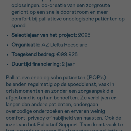
oplossingen: co-creatie van een zorgroute
16h-18h
gericht op een snelle doorstroom en meer
comfort bij palliatieve oncologische patiënten op
VOORNAAM
spoed.
Verder
Selectiejaar van het project:
2025
Organisatie:
AZ Delta Roeselare
EMAIL
Toegekend bedrag:
€99.928
Duurtijd financiering:
2 jaar
Palliatieve oncologische patiënten (POP’s)
MIJN VRAAG
belanden regelmatig op de spoeddienst, vaak in
crisismomenten en zonder een zorgaanpak die
afgestemd is op hun behoeften. Ze verblijven er
langer dan andere patiënten, ondergaan
overbodige onderzoeken en ervaren weinig
Ja, stuur mij de nieuwsbrief
comfort, privacy of nabijheid van naasten. Ook de
Ik aanvaard de
gebruiksvoorwaarden
inzet van het Palliatief Support Team komt vaak te
*VERPLICHT VELD