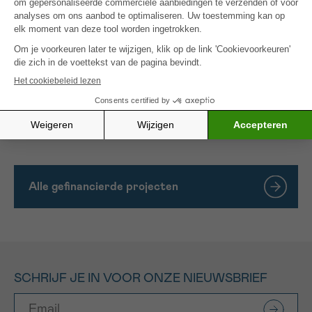
resultaten worden gedeeld via studiedagen en
publicaties in het zorgnetwerk en in het bredere
veld.
Dit project is uitgeschreven en wordt gedragen
door een kernteam van professionals, patiënten en
naasten, met ervaring in de directe zorg voor
oncologische, palliatieve of op spoed opgenomen
patiënten.
Alle gefinancierde projecten
SCHRIJF JE IN VOOR ONZE NIEUWSBRIEF